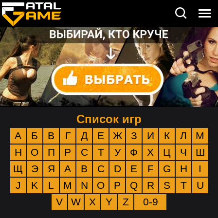
Список игр
А
Б
В
Г
Д
Е
Ж
З
И
К
Л
М
Н
О
П
Р
С
Т
У
Ф
Х
Ц
Ч
Ш
Щ
Э
Я
A
B
C
D
E
F
G
H
I
J
K
L
M
N
O
P
Q
R
S
T
U
V
W
X
Y
Z
0-9