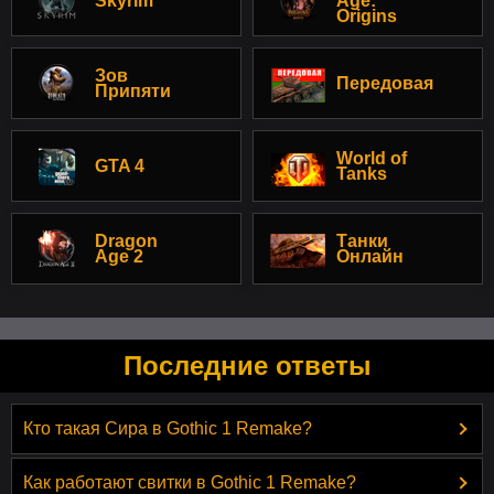
Skyrim
Age:
Origins
Зов
Передовая
Припяти
World of
GTA 4
Tanks
Dragon
Танки
Age 2
Онлайн
Последние ответы
Кто такая Сира в Gothic 1 Remake?
Как работают свитки в Gothic 1 Remake?