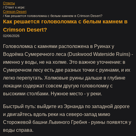
Ответы
/ Ответ к игре:
Crimson Desert
/ Как решается головоломка с белым камнем в Crimson Desert?
Как решается головоломка с белым камнем в
Crimson Desert?
02/06/2026
Головоломка с камнями расположена в Руинах у
Водоёма Сумеречного леса (Duskwood Waterside Ruins) -
именно у воды, не на холме. Это важное уточнение: в
Сумеречном лесу есть две разных точки с руинами, и их
легко перепутать. Холмовые руины дальше в глубине
локации содержат совсем другую головоломку с
высокими столбами. Нужное место - у реки.
Быстрый путь: выйдите из Эрнанда по западной дороге
и двигайтесь вдоль реки на северо-запад мимо
Сторожевой башни Львиного Гребня - руины появятся у
воды справа.