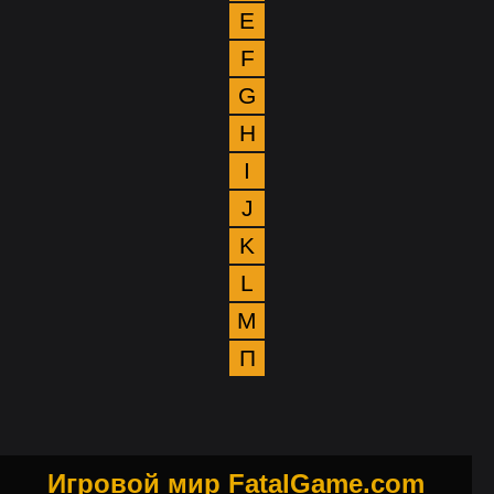
E
F
G
H
I
J
K
L
M
П
Игровой мир FatalGame.com