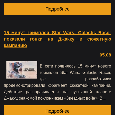
Подробнее
15 минут геймплея Star Wars: Galactic Racer
показали гонки на Джакку и сюжетную
кампанию
05.08
В сети появилось 15 минут нового
геймплея Star Wars: Galactic Racer,
где разработчики
продемонстрировали фрагмент сюжетной кампании.
Действие разворачивается на пустынной планете
Джакку, знакомой поклонникам «Звёздных войн». В...
Подробнее