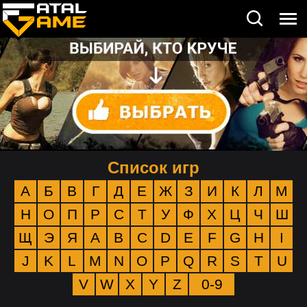
Список игр
А
Б
В
Г
Д
Е
Ж
З
И
К
Л
М
Н
О
П
Р
С
Т
У
Ф
Х
Ц
Ч
Ш
Щ
Э
Я
A
B
C
D
E
F
G
H
I
J
K
L
M
N
O
P
Q
R
S
T
U
V
W
X
Y
Z
0-9