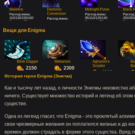
Malefice
Demonic
Midnight Pulse
Black 
Conversion
Расход маны:
Расход маны:
Расход
110/130/150/160
95/110/125/140
250/350
Расход маны:
Кулдаун: 15
Кулдаун: 25
Кулдаун
170/170/170/170
200/190
Кулдаун: 35
Вещи для Enigma
Blink Dagger
Mekansm
Aghanim's
Bl
Scepter
Ba
2150
2300
4200
История героя Enigma (Энигма)
Как и тысячу лет назад, о личности Энигмы неизвестно а
ничего. Существует множество историй и легенд об этом
существе.
Одна из легенд гласит, что Enigma - это проклятый алхими
свои чрезмерные желания он поплатился жизнью и до ко
времен должен страдать в форме этого существа. Вряд л