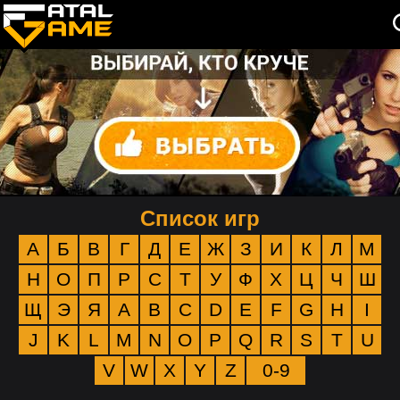
Список игр
А
Б
В
Г
Д
Е
Ж
З
И
К
Л
М
Н
О
П
Р
С
Т
У
Ф
Х
Ц
Ч
Ш
Щ
Э
Я
A
B
C
D
E
F
G
H
I
J
K
L
M
N
O
P
Q
R
S
T
U
V
W
X
Y
Z
0-9