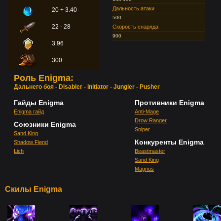
Дальность атаки
20 + 3.40
500
22 - 28
Скорость снаряда
900
3.96
300
Роль Enigma:
Дальнего боя - Disabler - Initiator - Jungler - Pusher
Гайды Enigma
Противники Enigma
Enigma гайд
Anti-Mage
Drow Ranger
Союзники Enigma
Sniper
Sand King
Конкуренты Enigma
Shadow Fiend
Lich
Beastmaster
Sand King
Magnus
Скилы Enigma