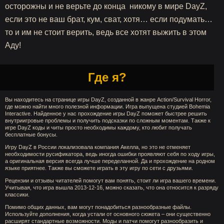
осторожны и не верьте до конца никому в мире DayZ,
если это не ваш брат, кум, сват, хотя… если подумать…
то и им не стоит верить, ведь все хотят выжить в этом
Аду!
Где я?
Вы находитесь на странице игры DayZ, созданной в жанре Action/Survival Horror,
где можно найти много полезной информации. Игра выпущена студией Bohemia
Interactive. Найденное у нас прохождение игры DayZ поможет быстрее решить
внутриигровые проблемы и получить подсказки по сложным моментам. Также к
игре DayZ коды и читы просто необходимы каждому, кто любит получать
бесплатные бонусы.
Игру DayZ в России локализовала компания Акелла, но это не отменяет
необходимости русификатора, ведь иногда ошибки проявляют себя по ходу игры,
а оригинальная версия всегда лучше переделанной. Да и прохождение на родном
языке приятнее. Также вы сможете играть в эту игру по сети с друзьями.
Рецензии и отзывы читателей помогут вам понять, стоит ли игра вашего времени.
Учитывая, что игра вышла 2013-12-16, можно сказать, что она относится к разряду
классики.
Помимо общих данных, вам могут понадобиться разнообразные файлы.
Используйте дополнения, когда устали от основного сюжета – они существенно
расширят стандартные возможности. Моды и патчи помогут разнообразить и