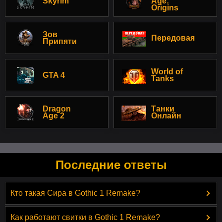
Skyrim
Age:
Origins
Зов
Передовая
Припяти
World of
GTA 4
Tanks
Dragon
Танки
Age 2
Онлайн
Последние ответы
Кто такая Сира в Gothic 1 Remake?
Как работают свитки в Gothic 1 Remake?