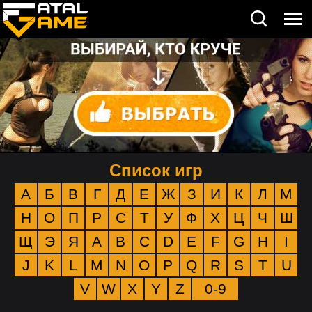
Список игр
А
Б
В
Г
Д
Е
Ж
З
И
К
Л
М
Н
О
П
Р
С
Т
У
Ф
Х
Ц
Ч
Ш
Щ
Э
Я
A
B
C
D
E
F
G
H
I
J
K
L
M
N
O
P
Q
R
S
T
U
V
W
X
Y
Z
0-9