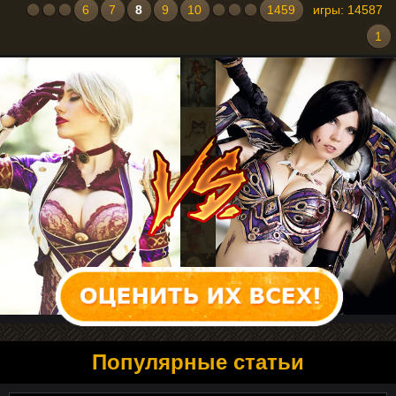
6
7
8
9
10
1459
игры: 14587
1
Популярные статьи