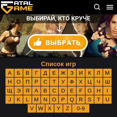
Список игр
А
Б
В
Г
Д
Е
Ж
З
И
К
Л
М
Н
О
П
Р
С
Т
У
Ф
Х
Ц
Ч
Ш
Щ
Э
Я
A
B
C
D
E
F
G
H
I
J
K
L
M
N
O
P
Q
R
S
T
U
V
W
X
Y
Z
0-9