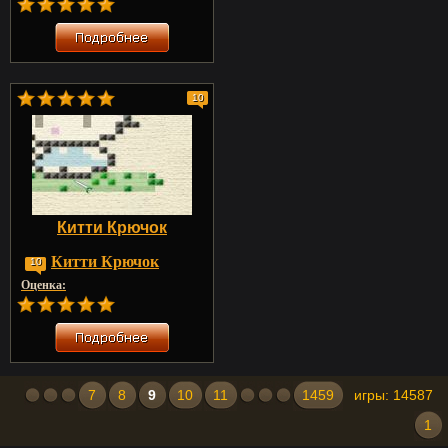
10
Китти Крючок
Китти Крючок
10
Оценка:
7
8
9
10
11
1459
игры: 14587
1