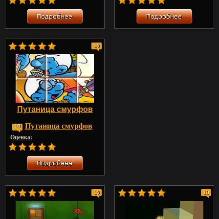
10
Путаница смурфов
Путаница смурфов
10
Оценка:
10
10