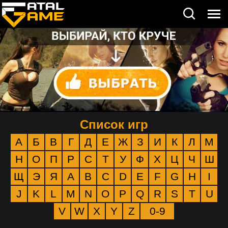
Список игр
А
Б
В
Г
Д
Е
Ж
З
И
К
Л
М
Н
О
П
Р
С
Т
У
Ф
Х
Ц
Ч
Ш
Щ
Э
Я
A
B
C
D
E
F
G
H
I
J
K
L
M
N
O
P
Q
R
S
T
U
V
W
X
Y
Z
0-9