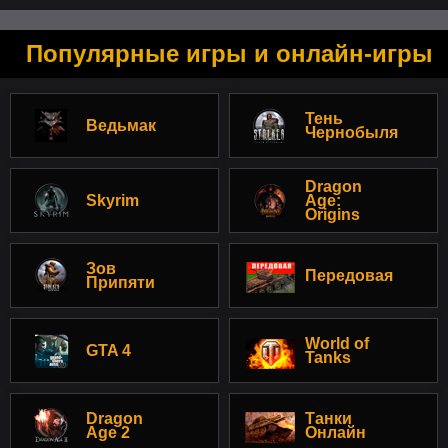
Популярные игры и онлайн-игры
Тень
Ведьмак
Чернобыля
Dragon
Skyrim
Age:
Origins
Зов
Передовая
Припяти
World of
GTA 4
Tanks
Dragon
Танки
Age 2
Онлайн