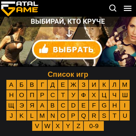
Список игр
А
Б
В
Г
Д
Е
Ж
З
И
К
Л
М
Н
О
П
Р
С
Т
У
Ф
Х
Ц
Ч
Ш
Щ
Э
Я
A
B
C
D
E
F
G
H
I
J
K
L
M
N
O
P
Q
R
S
T
U
V
W
X
Y
Z
0-9