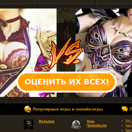
Популярные игры и онлайн-игры
Кто
Ведьмак
Тень
Чернобыля
Как
Как