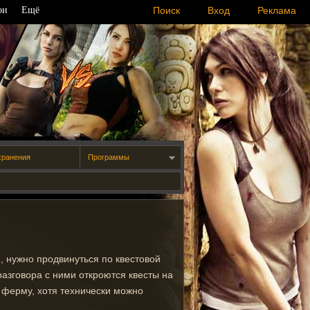
ои
Ещё
Поиск
Вход
Реклама
хранения
Программы
, нужно продвинуться по квестовой
азговора с ними откроются квесты на
а ферму, хотя технически можно