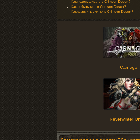
Как подслушивать в Crimson Desert?
Как добыть мед в Crimson Desert?
Как фармить слитки в Crimson Desert?
Carnage
Neverwinter On