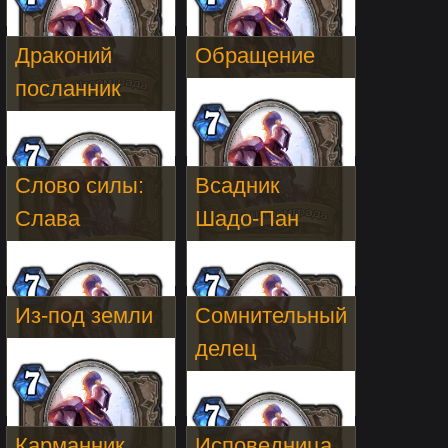
Драконий
Обращение
посланник
Слово силы:
Всадник
Слава
Шадо-Пан
Из-под земли
Сомнительный
делец
Карманник
Исповедница