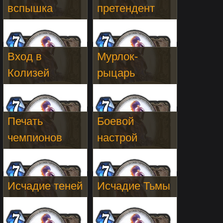
вспышка
претендент
Вход в
Мурлок-
Колизей
рыцарь
Печать
Боевой
чемпионов
настрой
Исчадие теней
Исчадие Тьмы