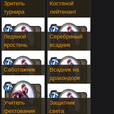
Зритель
Костяной
турнира
лейтенант
Ледяной
Серебряный
яростень
всадник
Саботажник
Всадник на
дракондоре
Учитель
Защитник
фехтования
света