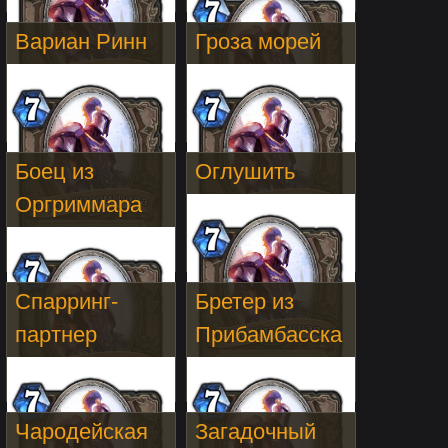
Вариан Ринн
Гроза морей
Боец из
Оглушить
Оргриммара
Спарринг-
Бретер из
партнер
Прибамбасска
Чародейская
Загадочный