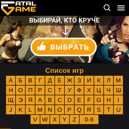
Список игр
А
Б
В
Г
Д
Е
Ж
З
И
К
Л
М
Н
О
П
Р
С
Т
У
Ф
Х
Ц
Ч
Ш
Щ
Э
Я
A
B
C
D
E
F
G
H
I
J
K
L
M
N
O
P
Q
R
S
T
U
V
W
X
Y
Z
0-9