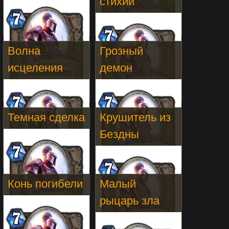
стихии
Волна
Грозный
исцеления
демон
Темная сделка
Крушитель из
Бездны
Конь погибели
Малый
рыцарь зла