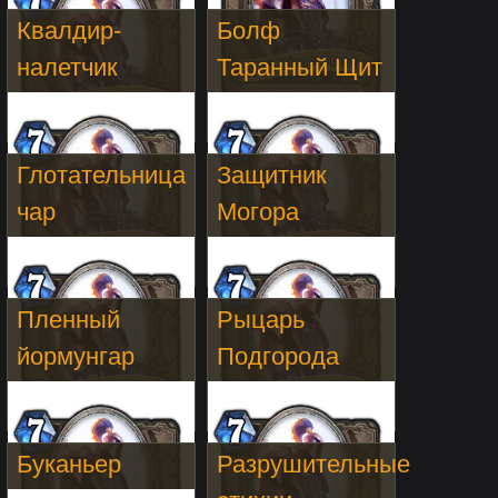
Квалдир-
Болф
налетчик
Таранный Щит
Глотательница
Защитник
чар
Могора
Пленный
Рыцарь
йормунгар
Подгорода
Буканьер
Разрушительные