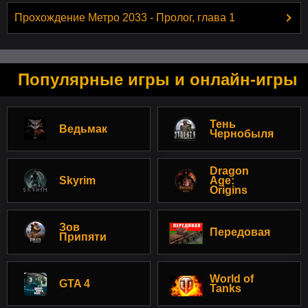
Прохождение Метро 2033 - Пролог, глава 1
Популярные игры и онлайн-игры
Тень
Ведьмак
Чернобыля
Dragon
Skyrim
Age:
Origins
Зов
Передовая
Припяти
World of
GTA 4
Tanks