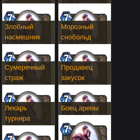
Злобный
Морозный
насмешник
снобольд
Сумеречный
Продавец
страж
закусок
Лекарь
Боец арены
турнира