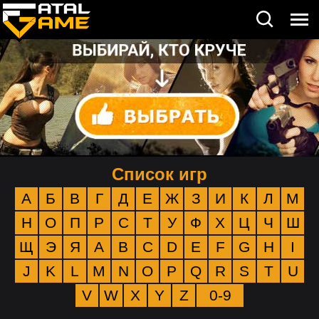
Список игр
А
Б
В
Г
Д
Е
Ж
З
И
К
Л
М
Н
О
П
Р
С
Т
У
Ф
Х
Ц
Ч
Ш
Щ
Э
Я
A
B
C
D
E
F
G
H
I
J
K
L
M
N
O
P
Q
R
S
T
U
V
W
X
Y
Z
0-9