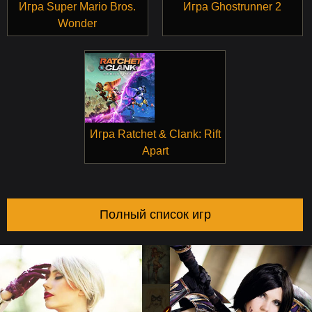
Игра Super Mario Bros.
Игра Ghostrunner 2
Wonder
Игра Ratchet & Clank: Rift
Apart
Полный список игр