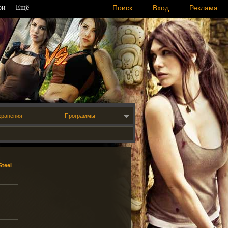
ои
Ещё
Поиск
Вход
Реклама
хранения
Программы
Steel