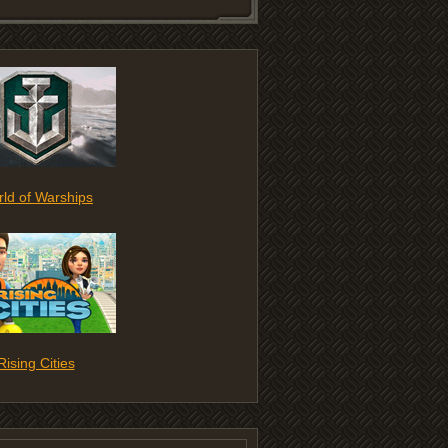
ld of Warships
Rising Cities