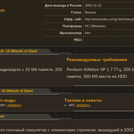
Дата выхода в России
2002-11-22
ния
Статус
Вышла
Офф. сайт
http://www.buka.ru/cgi-bin/show.p
Платформа
PC (Windows)
Мультиплеер
Нет
PEGI
k: 18 Wheels of Steel
Рекомендуемые требования
видеокарта с 16 Мб памяти, 200
Pentium 4/Athlon XP 1.7 ГГц, 256
памяти, 300 Мб места на HDD
18 Wheels of Steel
ит-коды
Тактика и советы
нет,
нет,
добавить
добавить
eel
- это гоночный симулятор с элементами стратегии, вышедший в 2002 