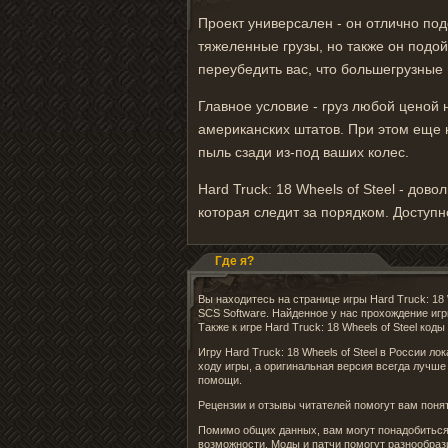
Проект универсален - он отлично по
тяжеленные грузы, но также он подойд
переубедить вас, что большегрузные
Главное условие - груз любой ценой 
американских штатов. При этом еще 
пыль сзади из-под ваших колес.
Hard Truck: 18 Wheels of Steel - дов
которая следит за порядком. Доступн
Где я?
Вы находитесь на странице игры Hard Truck: 18
SCS Software. Найденное у нас прохождение иг
Также к игре Hard Truck: 18 Wheels of Steel ко
Игру Hard Truck: 18 Wheels of Steel в России л
ходу игры, а оригинальная версия всегда лучше
помощи.
Рецензии и отзывы читателей помогут вам понять
Помимо общих данных, вам могут понадобиться 
возможности. Моды и патчи помогут разнообраз