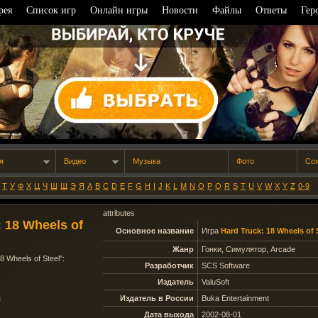
рея
Список игр
Онлайн игры
Новости
Файлы
Ответы
Гер
я
Видео
Музыка
Фото
Со
Т
У
Ф
Х
Ц
Ч
Ш
Щ
Э
Я
A
B
C
D
E
F
G
H
I
J
K
L
M
N
O
P
Q
R
S
T
U
V
W
X
Y
Z
0-9
attributes
 18 Wheels of
Основное название
Игра
Hard Truck: 18 Wheels of 
Жанр
Гонки, Симулятор, Arcade
8 Wheels of Steel
":
Разработчик
SCS Software
Издатель
ValuSoft
ы
Издатель в России
Buka Entertainment
Дата выхода
2002-08-01