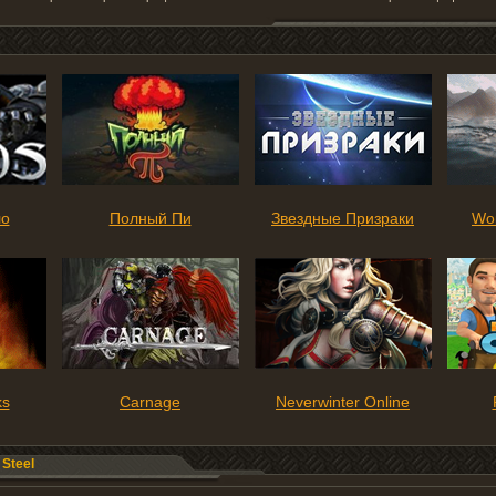
ло
Полный Пи
Звездные Призраки
Wor
ks
Carnage
Neverwinter Online
 Steel