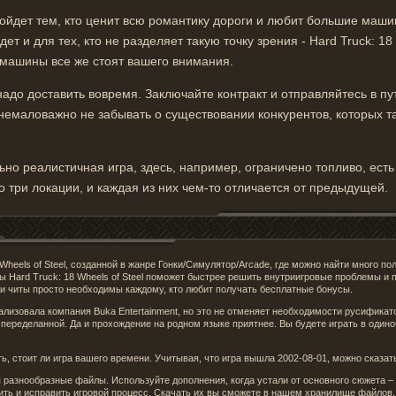
дойдет тем, кто ценит всю романтику дороги и любит большие маш
ет и для тех, кто не разделяет такую точку зрения - Hard Truck: 18
 машины все же стоят вашего внимания.
надо доставить вовремя. Заключайте контракт и отправляйтесь в п
немаловажно не забывать о существовании конкурентов, которых т
ольно реалистичная игра, здесь, например, ограничено топливо, ест
о три локации, и каждая из них чем-то отличается от предыдущей.
 Wheels of Steel, созданной в жанре Гонки/Симулятор/Arcade, где можно найти много 
ры Hard Truck: 18 Wheels of Steel поможет быстрее решить внутриигровые проблемы и
ды и читы просто необходимы каждому, кто любит получать бесплатные бонусы.
окализовала компания Buka Entertainment, но это не отменяет необходимости русифика
 переделанной. Да и прохождение на родном языке приятнее. Вы будете играть в одино
, стоит ли игра вашего времени. Учитывая, что игра вышла 2002-08-01, можно сказать
разнообразные файлы. Используйте дополнения, когда устали от основного сюжета 
ить и исправить игровой процесс. Скачать их вы сможете в нашем хранилище файлов.