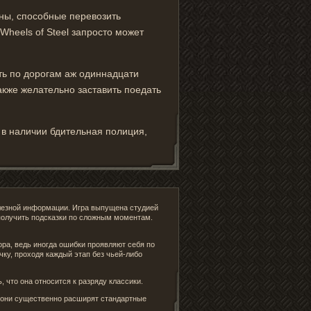
ины, способные перевозить
 Wheels of Steel запросто может
уть по дорогам аж одиннадцати
акже желательно заставить поедать
ь в наличии бдительная полиция,
полезной информации. Игра выпущена студией
 получить подсказки по сложным моментам.
тора, ведь иногда ошибки проявляют себя по
чку, проходя каждый этап без чьей-либо
, что она относится к разряду классики.
– они существенно расширят стандартные