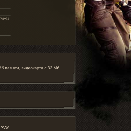
l?id=11
 Мб памяти, видеокарта с 32 Мб
году.