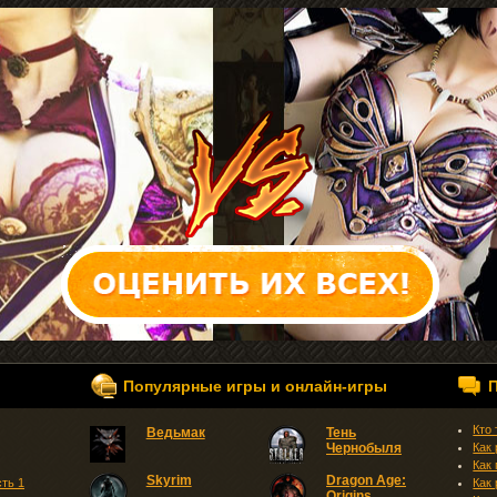
Популярные игры и онлайн-игры
Кто
Ведьмак
Тень
Чернобыля
Как
Как
Skyrim
Dragon Age:
сть 1
Как
Origins