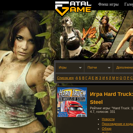
Флеш игры
Гале
Игры
Патчи
Дополнени
Список игр
А
Б
В
Г
Д
Е
Ж
З
И
К
Л
М
Н
О
П
Р
С
:
Игра Hard Truck:
Steel
Рейтинг игры: "
Hard Truck: 1
4.7
, голосов:
331
Новости
Прохождение и код
Обзор