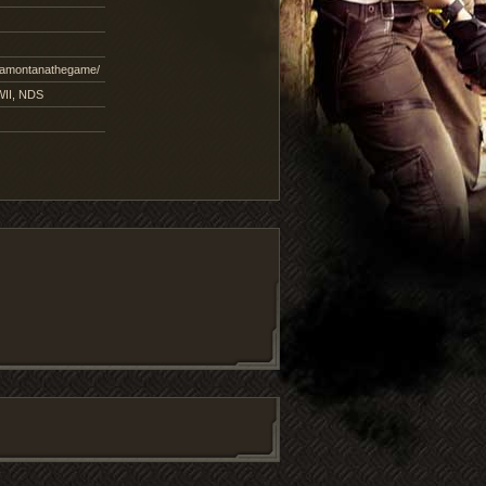
nnamontanathegame/
WII, NDS