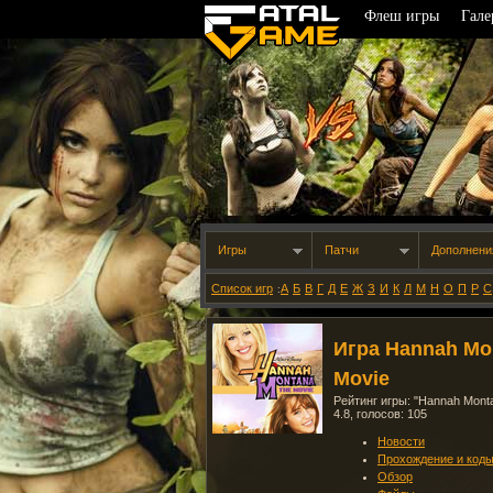
Флеш игры
Гале
Игры
Патчи
Дополнени
Список игр
А
Б
В
Г
Д
Е
Ж
З
И
К
Л
М
Н
О
П
Р
С
:
Игра Hannah Mo
Movie
Рейтинг игры: "
Hannah Monta
4.8
, голосов:
105
Новости
Прохождение и код
Обзор