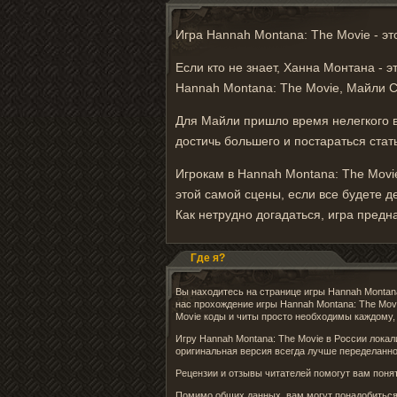
Игра Hannah Montana: The Movie - эт
Если кто не знает, Ханна Монтана - 
Hannah Montana: The Movie, Майли С
Для Майли пришло время нелегкого вы
достичь большего и постараться стат
Игрокам в Hannah Montana: The Movi
этой самой сцены, если все будете д
Как нетрудно догадаться, игра предн
Где я?
Вы находитесь на странице игры Hannah Montana
нас прохождение игры Hannah Montana: The Mov
Movie коды и читы просто необходимы каждому,
Игру Hannah Montana: The Movie в России локал
оригинальная версия всегда лучше переделанной
Рецензии и отзывы читателей помогут вам понять
Помимо общих данных, вам могут понадобиться 