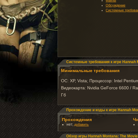
Файлы
Обсуждение
Системные требова
Системные требования к игре Hannah M
Минимальные требования
ОС: XP, Vista; Процессор: Intel Pentiu
Видеокарта: Nvidia GeForce 6600 / R
Гб
Прохождение и коды к игре Hannah Mon
Прохождения
Ч
нет,
добавить
Обзор игры Hannah Montana: The Movie