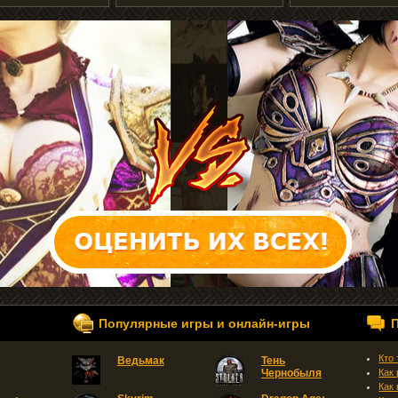
Популярные игры и онлайн-игры
Кто
Ведьмак
Тень
Чернобыля
Как
Как