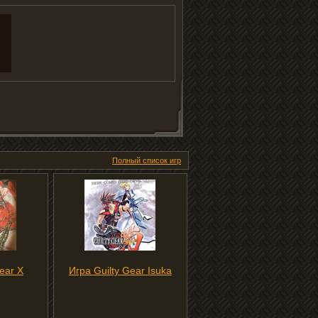
Полный список игр
ear X
Игра Guilty Gear Isuka