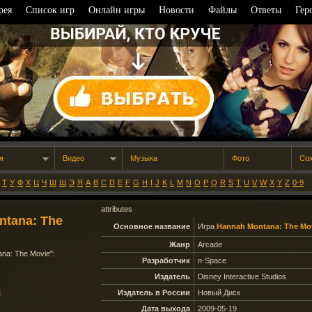
рея
Список игр
Онлайн игры
Новости
Файлы
Ответы
Гер
я
Видео
Музыка
Фото
Со
Т
У
Ф
Х
Ц
Ч
Ш
Щ
Э
Я
A
B
C
D
E
F
G
H
I
J
K
L
M
N
O
P
Q
R
S
T
U
V
W
X
Y
Z
0-9
attributes
ntana: The
Основное название
Игра
Hannah Montana: The Mo
Жанр
Arcade
na: The Movie
":
Разработчик
n-Space
Издатель
Disney Interactive Studios
ы
Издатель в России
Новый Диск
Дата выхода
2009-05-19