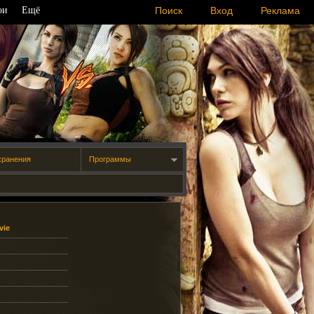
ои
Ещё
Поиск
Вход
Реклама
хранения
Программы
vie