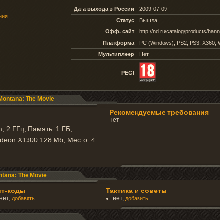
Дата выхода в России
2009-07-09
ния
Статус
Вышла
Офф. сайт
http://nd.ru/catalog/products/ha
Платформа
PC (Windows), PS2, PS3, X360, 
Мультиплеер
Нет
PEGI
ontana: The Movie
Рекомендуемые требования
нет
m, 2 ГГц; Память: 1 ГБ;
adeon X1300 128 Мб; Место: 4
tana: The Movie
ит-коды
Тактика и советы
нет,
нет,
добавить
добавить