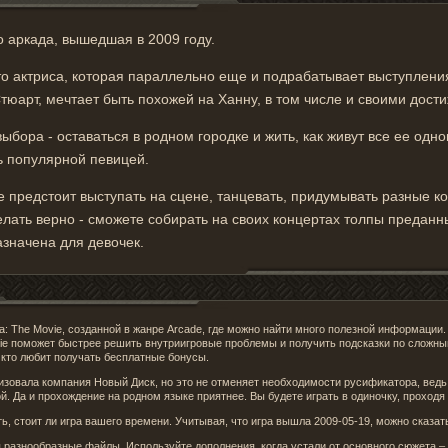
о аркада, вышедшая в 2009 году.
это актриса, которая параллельно еще и подрабатывает выступлени
тюарт, мечтает быть похожей на Ханну, в том числе и своими дост
бора - оставаться в родном городке и жить, как живут все ее одн
ь популярной певицей.
e предстоит выступать на сцене, танцевать, придумывать разные
елать верно - сможете собирать на своих концертах толпы преданн
азначена для девочек.
: The Movie, созданной в жанре Arcade, где можно найти много полезной информации
ie поможет быстрее решить внутриигровые проблемы и получить подсказки по сложны
 кто любит получать бесплатные бонусы.
изовала компания Новый Диск, но это не отменяет необходимости русификатора, ведь 
. Да и прохождение на родном языке приятнее. Вы будете играть в одиночку, проходя
, стоит ли игра вашего времени. Учитывая, что игра вышла 2009-05-19, можно сказать
разнообразные файлы. Используйте дополнения, когда устали от основного сюжета 