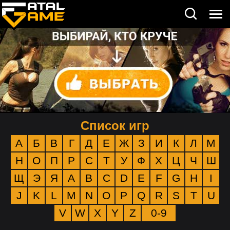
Список игр
А
Б
В
Г
Д
Е
Ж
З
И
К
Л
М
Н
О
П
Р
С
Т
У
Ф
Х
Ц
Ч
Ш
Щ
Э
Я
A
B
C
D
E
F
G
H
I
J
K
L
M
N
O
P
Q
R
S
T
U
V
W
X
Y
Z
0-9