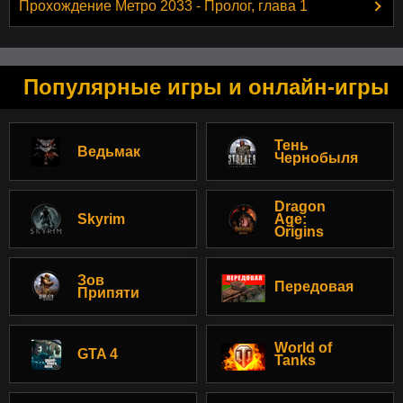
Прохождение Метро 2033 - Пролог, глава 1
Популярные игры и онлайн-игры
Тень
Ведьмак
Чернобыля
Dragon
Skyrim
Age:
Origins
Зов
Передовая
Припяти
World of
GTA 4
Tanks