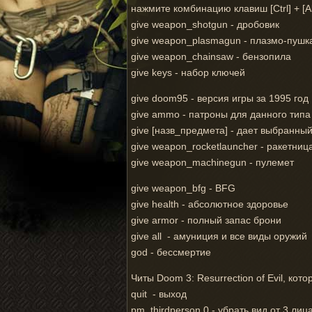
нажмите комбинацию клавиш [Ctrl] + [Al
give weapon_shotgun - дробовик
give weapon_plasmagun - плазмо-пушк
give weapon_chainsaw - бензопила
give keys - набор ключей
give doom95 - версия игры за 1995 год
give ammo - патроны для данного типа
give [назв_предмета] - дает выбранны
give weapon_rocketlauncher - ракетниц
give weapon_machinegun - пулемет
give weapon_bfg - BFG
give health - абсолютное здоровье
give armor - полный запас брони
give all - амуниция и все виды оружий
god - бессмертие
Читы Doom 3: Resurrection of Evil, кот
quit - выход
pm_thirdperson 0 - убрать вид от 3 лиц