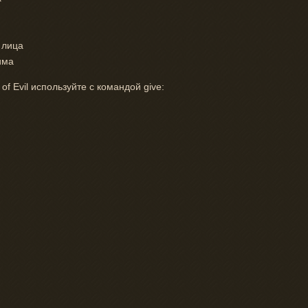
 лица
има
f Evil используйте с командой give: