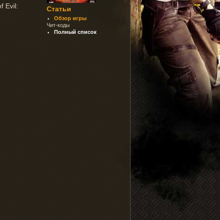
 Evil:
Статьи
Обзор игры
Чит-коды
Полный список