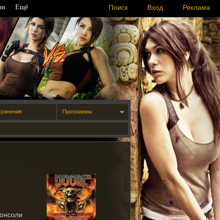
ои
Ещё
Поиск
Вход
Реклама
хранения
Программы
консоли