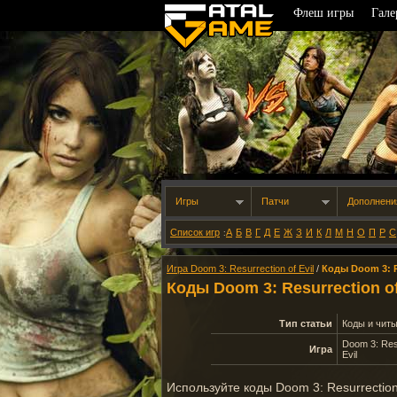
Флеш игры
Гале
Игры
Патчи
Дополнени
Список игр
А
Б
В
Г
Д
Е
Ж
З
И
К
Л
М
Н
О
П
Р
С
:
Игра Doom 3: Resurrection of Evil
/
Коды Doom 3: Re
Коды Doom 3: Resurrection of
Тип статьи
Коды и чит
Doom 3: Res
Игра
Evil
Используйте коды Doom 3: Resurrectio