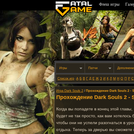
Флеш игры
Гале
Игры
Патчи
Дополнени
Список игр
А
Б
В
Г
Д
Е
Ж
З
И
К
Л
М
Н
О
П
Р
С
:
Игра Dark Souls 2
/
Прохождение Dark Souls 2 - S
Прохождение Dark Souls 2 - S
Когда вы попадете в конец этой главы,
будет не так просто, как вам хотелось
чтобы они не успели разогнаться в ур
отдыха. Теперь за дверью вы сможете 