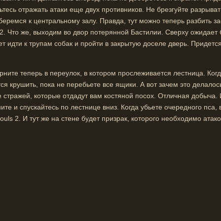
товьтесь отражать атаки еще двух противников. Не брезгуйте разрыва
беремся к центральному залу. Правда, тут можно теперь разбить за
2. Что же, выходим во двор потерянной Бастилии. Сверху ожидает 
ет идти к трупам собак и пройти в закрытую доселе дверь. Придется
ерните теперь в переулок, в котором прослеживается лестница. Ког
я крушить, пока не перебьете все ящики. А вот зачем это делалос
 стражей, которые отдадут вам костяной посох. Отличная добыча. 
ите и спускайтесь по лестнице вниз. Когда убьете очередного пса,
ls 2. И тут же на стене будет призрак, которого необходимо атако