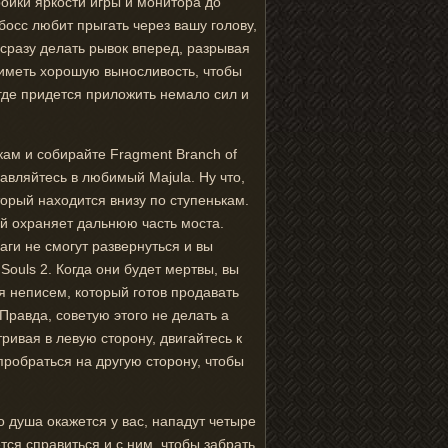
ройки яркости игры и монитора до
босс любит прыгать через вашу голову,
т сразу делать рывок вперед, разрывая
 иметь хорошую выносливость, чтобы
где придется приложить немало сил и
кам и собирайте Fragment Branch of
равляйтесь в любимый Majula. Ну что,
оторый находится внизу по ступенькам.
ый охраняет дальнюю часть моста.
ги не смогут развернуться и вы
Souls 2. Когда они будет мертвы, вы
я неписем, который готов продавать
 Правда, советую этого не делать а
ривая в левую сторону, двигайтесь к
пробраться на другую сторону, чтобы
о душа окажется у вас, нападут четыре
тся справиться и с ним, чтобы забрать