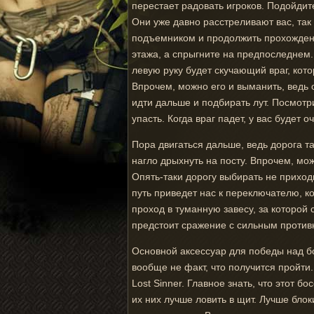
перестает радовать игроков. Подойдите
Они уже давно расстреливают вас, так 
подъемником и продолжить прохождение
этажа, а спрыгните на предпоследнем.
левую руку будет скучающий враг, кото
Впрочем, можно его и выманить, ведь о
идти дальше и подбирать лут. Посмотр
упасть. Когда враг падет, у вас будет 
Пора двигаться дальше, ведь дорога т
нагло дрыхнуть на посту. Впрочем, мо
Опять-таки дорогу выбирать не прихо
путь приведет нас к переключателю, к
проход в туманную завесу, за которой 
предстоит сражение с сильным против
Основной аксессуар для победы над бос
вообще не факт, что получится пройти
Lost Sinner. Главное знать, что этот б
их них лучше ловить в щит. Лучше бло