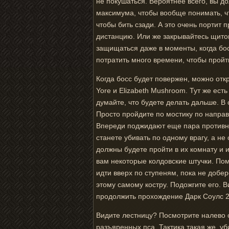
не покушаться. Вероятнее всего, вы д
максимума, чтобы вообще понимать, чт
чтобы бить сзади. А это очень портит 
дистанцию. Или же закрывайтесь щитом
защищаться даже в моменты, когда бос
потратить много времени, чтобы пройт
Когда босс будет повержен, можно отк
Yore и Elizabeth Mushroom. Тут же ест
думайте, что будете делать дальше. В 
Просто пройдите по мостику по напра
Впереди поджидают еще пара противник
станете убивать по одному врагу, а не
должны будете пройти в их комнату и
вам некоторые колдовские штучки. Помим
идти вверх по ступеням, пока не добер
этому самому костру. Подожгите его. 
продолжить прохождение Дарк Соулс 2
Видите лестницу? Посмотрите налево от
разъяренных пса. Тактика такая же, уб