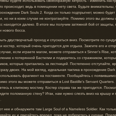
олжны будете использовать своеобразную хитрость - изменить наст
о происходит, ведь в помещении нету света. Будьте внимательны, 
прохождение Dark Souls 2. Когда он только подпрыгнет, можно буде
, но ни в коем случае не контратакуйте. Помимо этого вы должны
с находится далеко. В итоге мы получим затяжной бой от защиты, 
и нового босса.
рыть двустворчатый проход и спускаться вниз. Посмотрите по сунду
ь и костер, который очень пригодится для отдыха. Зажгите его и отп
случае, если играете магом, можете отправиться к Sinner's Rise, к
влению к потерянной Бастилии и подеритесь со стражником, котор
ов, которые притаились за лестницей. Постепенно отступайте, вра
 сразу двоих. На мой взгляд, идеальная тактика в прохождение Dark 
 использовать фрагмент на постаменте. Пообщайтесь с появившимс
о этого вы можете отправиться в Lost Bastille's Servant Quarters.
етесь в хлипкому мостику. Костер справа так же пригодится. Посмат
Видите поломанную стену? Итак, нам нужно слезть вниз на крышу и 
.
 нее и обнаружите там Large Soul of a Nameless Soldier. Как тольк
ивайте их и двигайтесь вперед, пока не доберетесь к охране. Приде