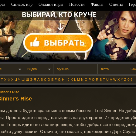
рея
Список игр
Онлайн игры
Новости
Файлы
Ответы
Гер
я
Видео
Музыка
Фото
Со
Т
У
Ф
Х
Ц
Ч
Ш
Щ
Э
Я
A
B
C
D
E
F
G
H
I
J
K
L
M
N
O
P
Q
R
S
T
U
V
W
X
Y
Z
0-9
inner's Rise
inner's Rise
 вы должны будете сразиться с новым боссом - Lost Sinner. Но добр
 бы. Просто идите вперед, натыкаясь на двух врагов. Их придется уб
оне. Теперь идите по лестнице вверх, чтобы добраться к очередном
найти душу нежити. Отлично, что сказать, прохождение Дарк Соулс 