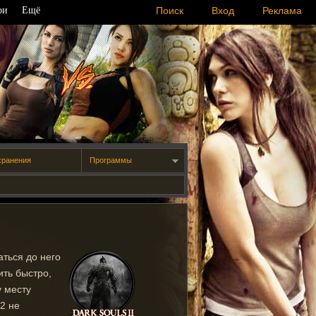
ои
Ещё
Поиск
Вход
Реклама
хранения
Программы
аться до него
ить быстро,
у месту
2 не