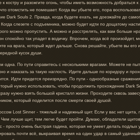
 к костру и разожгите огонь, чтобы иметь возможность добраться к
что отомстить не помешает. Когда вы убьете его, пора воспользова
 Dark Souls 2. Правда, когда будете ехать, не доезжайте до само
 Когда слезете с подъемника, можно будет идти по дощатому насти
рого можно пропустить. А можно и расстрелять, как вам больше нр
н спокойно так упадет в водичку. Впрочем, когда всё произойдет, 
ите на врага, который ждет дальше. Снова решайте, убьете вы его 
очередной кусок души.
ам одна. По пути справитесь с несколькими врагами. Можете не пыт
жно и наказать за такую наглость. Идите дальше по коридору и пр
дится. Идти придется преизрядно. По пути - однообразные сражен
оторый нужно использовать, чтобы продолжить прохождение Dark Sou
сразу нужно взять большой кристалл жизни. Проходите сквозь завес
ником, который поделится после смерти своей душой.
сом Lost Sinner - тяжелый и надежный щит. Если у вас нет щита, п
. Чем лучше щит, тем легче будет пройти. Думаю, обладатели щитов
осс - просто очень быстрая гадина, которая не умеет делать подлых
кировать почти всё, выкраивая время на один удар в самый удачны