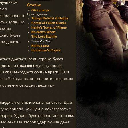
 лучникам.
Статьи
ться
Обзор игры
Прохождения
го последнего
Things Betwixt & Majula
лу к воде. По
Forest of Fallen Giants
Heide's Tower of Flame
авится.
No-Man's Wharf
можно будет
The Lost Bastille
или дадите
Sinner's Rise
Belfry Luna
Huntsman's Copse
аться драться, ведь стража будет
оходите по открывшемуся туннелю.
ия и спяще-бодрствующие враги. Наш
ls 2. Когда вы его дернете, откроется
у с легким сердцем, ведь там
ридется очень и очень попотеть. Да и
 уже поняли, как нужно действовать с
 ударов. Ударов будет очень много и все
й момент. На второй удар лучше даже