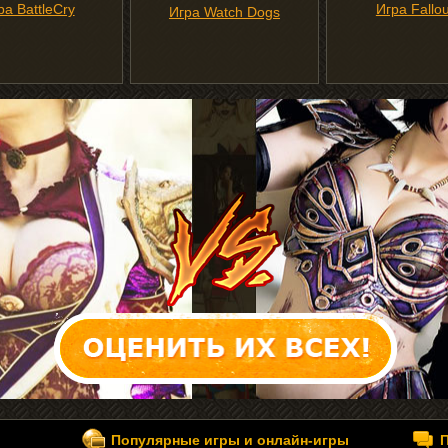
ра BattleCry
Игра Fallou
Игра Watch Dogs
Популярные игры и онлайн-игры