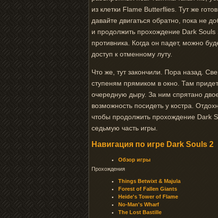
из клетки Flame Butterflies. Тут же го
давайте двигаться обратно, пока не до
и продолжить прохождение Dark Souls 
противника. Когда он падет, можно буд
доступ к отменному луту.
Что же, тут закончили. Пора назад. Св
ступеням прямиком в окно. Там придетс
очередную дыру. За ним спрятано двое
возможность посидеть у костра. Отдохн
чтобы продолжить прохождение Dark Sou
седьмую часть игры.
Навигация по игре Dark Souls 2
Обзор игры
Прохождения
Things Betwixt & Majula
Forest of Fallen Giants
Heide's Tower of Flame
No-Man's Wharf
The Lost Bastille