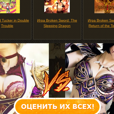
 Tucker in Double
Игра Broken Sword: The
Игра Broken Sw
Trouble
Sleeping Dragon
Return of the T