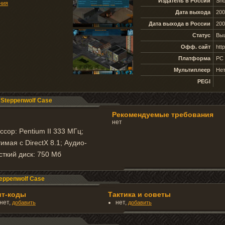
Издатель в России
Sno
ния
Дата выхода
200
Дата выхода в России
200
Статус
Вы
Офф. сайт
htt
Платформа
PC 
Мультиплеер
Не
PEGI
 Steppenwolf Case
Рекомендуемые требования
нет
сор: Pentium II 333 МГц;
мая с DirectX 8.1; Аудио-
сткий диск: 750 Мб
teppenwolf Case
ит-коды
Тактика и советы
нет,
нет,
добавить
добавить