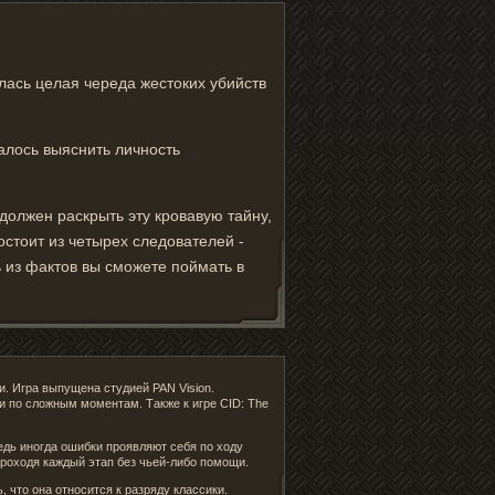
лась целая череда жестоких убийств
далось выяснить личность
должен раскрыть эту кровавую тайну,
стоит из четырех следователей -
ь из фактов вы сможете поймать в
и. Игра выпущена студией PAN Vision.
и по сложным моментам. Также к игре CID: The
ведь иногда ошибки проявляют себя по ходу
проходя каждый этап без чьей-либо помощи.
, что она относится к разряду классики.