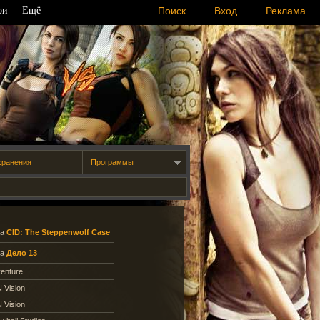
ои
Ещё
Поиск
Вход
Реклама
хранения
Программы
ра
CID: The Steppenwolf Case
ра
Дело 13
enture
 Vision
 Vision