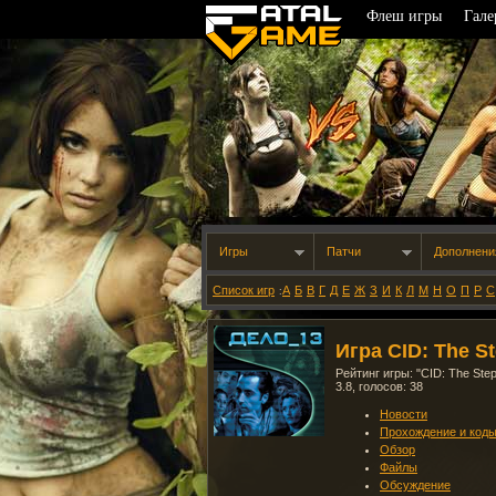
Флеш игры
Гале
Игры
Патчи
Дополнени
Список игр
А
Б
В
Г
Д
Е
Ж
З
И
К
Л
М
Н
О
П
Р
С
:
Игра CID: The S
Рейтинг игры: "
CID: The Ste
3.8
, голосов:
38
Новости
Прохождение и код
Обзор
Файлы
Обсуждение