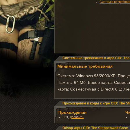
Системные требова
Системные требования к игре CID: The
Минимальные требования
Система: Windows 98/2000/XP; Процес
Память: 64 Мб; Видео-карта: Совмести
карта: Совместимая с DirectX 8.1; Же
Прохождение и коды к игре CID: The S
Прохождения
Ч
нет,
добавить
Обзор игры CID: The Steppenwolf Case