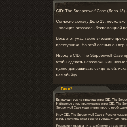
CID: The Steppenwolf Case (Дело 13) 
Согласно сюжету Дело 13, несколько
- полиция оказалась беспомощной п
Весь этот ужас также внезапно прекра
преступника. Но этой осенью он верну
Игроку в CID: The Steppenwolf Case 
чтобы сделать невозможными новые у
нужно допрашивать свидетелей, искат
нее убийцу.
Где я?
Вы находитесь на странице игры CID: The Stepp
Найденное у нас прохождение игры CID: The St
Steppenwolf Case коды и читы просто необходи
Игру CID: The Steppenwolf Case в России локал
игры, а оригинальная версия всегда лучше пере
Рецензии и отзывы читателей помогут вам понять