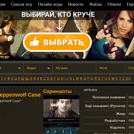
рея
Список игр
Онлайн игры
Новости
Файлы
Ответы
Гер
я
Видео
Музыка
Фото
Со
Т
У
Ф
Х
Ц
Ч
Ш
Щ
Э
Я
A
B
C
D
E
F
G
H
I
J
K
L
M
N
O
P
Q
R
S
T
U
V
W
X
Y
Z
0-9
attributes
Скриншоты
teppenwolf Case
Основное название
Иг
ppenwolf Case
":
Ещё называют (Русское)
Иг
Жанр
Adv
ы
Разработчик
PAN
Издатель
PAN