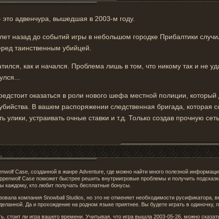
- это адвенчура, вышедшая в 2003-м году.
 лет назад до событий игры в небольшом городке Прибалтики случи
еред таинственным убийцей.
тился, как и начался. Проблема лишь в том, что никому так и не у
лся...
предстоит оказаться в роли нового шефа местной полиции, который 
бийства. В вашем распоряжении следственная бригада, которая со
ь улики, устраивать очные ставки и т.д. Только создав прочную сет
enwolf Case, созданной в жанре Adventure, где можно найти много полезной информаци
eppenwolf Case поможет быстрее решить внутриигровые проблемы и получить подсказк
мы каждому, кто любит получать бесплатные бонусы.
изовала компания Snowball Studios, но это не отменяет необходимости русификатора, 
деланной. Да и прохождение на родном языке приятнее. Вы будете играть в одиночку, 
, стоит ли игра вашего времени. Учитывая, что игра вышла 2003-05-26, можно сказать