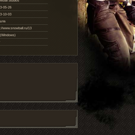
wball Studios
3-05-26
3-10-03
шла
p://www.snowball.ru/13
(Windows)
т