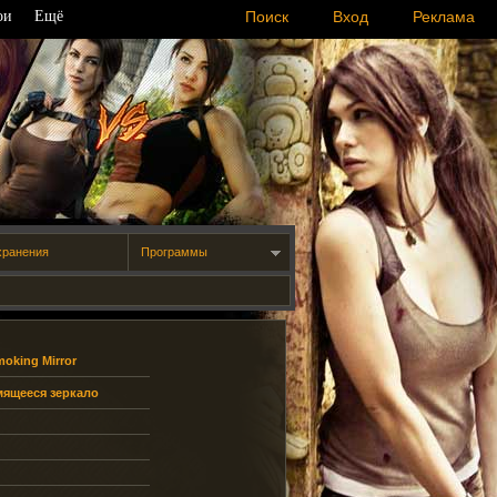
ои
Ещё
Поиск
Вход
Реклама
хранения
Программы
moking Mirror
мящееся зеркало