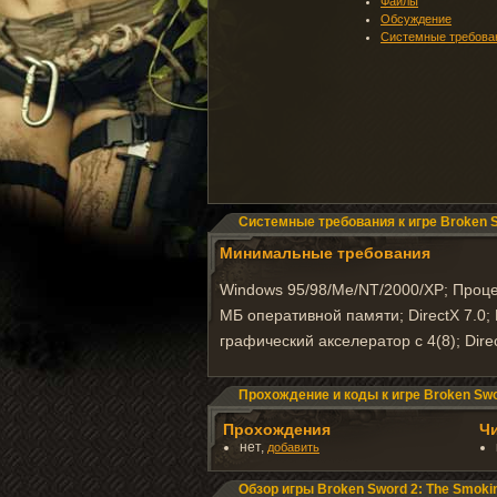
Файлы
Обсуждение
Системные требова
Системные требования к игре Broken S
Минимальные требования
Windows 95/98/Me/NT/2000/XP; Процес
МБ оперативной памяти; DirectX 7.0;
графический акселератор с 4(8); Dir
Прохождение и коды к игре Broken Swor
Прохождения
Ч
нет,
добавить
Обзор игры Broken Sword 2: The Smokin