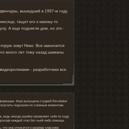
двенчуры, вышедший в 1997-м году.
есяца, тащит его к какому-то
лу. А еще подожгли дом, но это -
оторую зовут Нико. Все закончится
его много лет тому назад шаманы
видеороликами - разработчики все
нформации. Игра выпущена студией Revolution
 получить подсказки по сложным моментам.
а, ведь иногда ошибки проявляют себя по ходу
проходя каждый этап без чьей-либо помощи.
, что она относится к разряду классики.