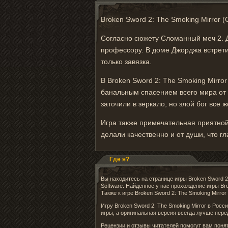
Broken Sword 2: The Smoking Mirror
Согласно сюжету Сломанный меч 2. Д
профессору. В доме Джорджа встретил
только завязка.
В Broken Sword 2: The Smoking Mirror
банальным спасением всего мира от 
заточили в зеркало, но злой бог все 
Игра также примечательная приятно
делали качественно и от души, что гл
Где я?
Вы находитесь на странице игры Broken Sword 2
Software. Найденное у нас прохождение игры B
Также к игре Broken Sword 2: The Smoking Mirr
Игру Broken Sword 2: The Smoking Mirror в Рос
игры, а оригинальная версия всегда лучше пере
Рецензии и отзывы читателей помогут вам понять