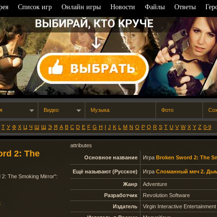
рея
Список игр
Онлайн игры
Новости
Файлы
Ответы
Гер
я
Видео
Музыка
Фото
Со
Т
У
Ф
Х
Ц
Ч
Ш
Щ
Э
Я
A
B
C
D
E
F
G
H
I
J
K
L
M
N
O
P
Q
R
S
T
U
V
W
X
Y
Z
0-9
attributes
rd 2: The
Основное название
Игра
Broken Sword 2: The S
Ещё называют (Русское)
Игра
Сломанный меч 2. Ды
 2: The Smoking Mirror
":
Жанр
Adventure
Разработчик
Revolution Software
ы
Издатель
Virgin Interactive Entertainment