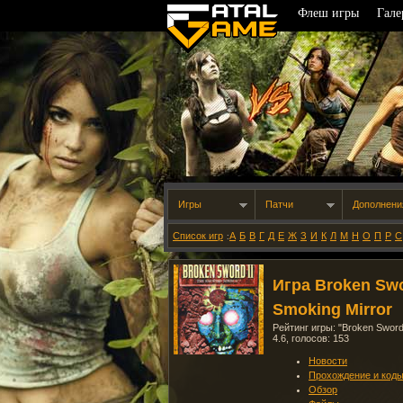
Флеш игры
Гале
Игры
Патчи
Дополнени
Список игр
А
Б
В
Г
Д
Е
Ж
З
И
К
Л
М
Н
О
П
Р
С
:
Игра Broken Swo
Smoking Mirror
Рейтинг игры: "
Broken Sword
4.6
, голосов:
153
Новости
Прохождение и код
Обзор