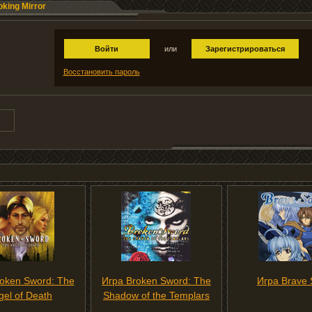
king Mirror
Войти
или
Зарегистрироваться
Восстановить пароль
oken Sword: The
Игра Broken Sword: The
Игра Brave 
gel of Death
Shadow of the Templars