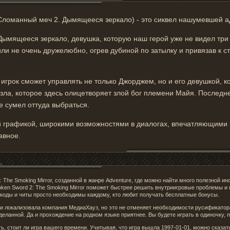
 (Сломанный меч 2. Дымящееся зеркало) - это сиквел нашумевшей а
ымящееся зеркало, девушка, которую наш герой уже не видел три м
и не очень дружелюбно, огрев дубиной по затылку и привязав к сту
 игрок сможет управлять не только Джорджем, но и его девушкой, к
зла, которое здесь олицетворяет злой бог племени Майя. Последн
же сумел оттуда выбраться.
й графикой, широкими возможностями в диалогах, впечатляющими 
авное.
: The Smoking Mirror, созданной в жанре Adventure, где можно найти много полезной и
roken Sword 2: The Smoking Mirror поможет быстрее решить внутриигровые проблемы и
or коды и читы просто необходимы каждому, кто любит получать бесплатные бонусы.
сии локализовала компания МедиаХауз, но это не отменяет необходимости русификатор
деланной. Да и прохождение на родном языке приятнее. Вы будете играть в одиночку, 
, стоит ли игра вашего времени. Учитывая, что игра вышла 1997-01-01, можно сказать