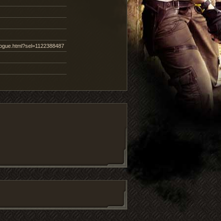
logue.html?sel=1122388487