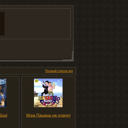
Полный список игр
Soul
Игра Пацаны не плачут