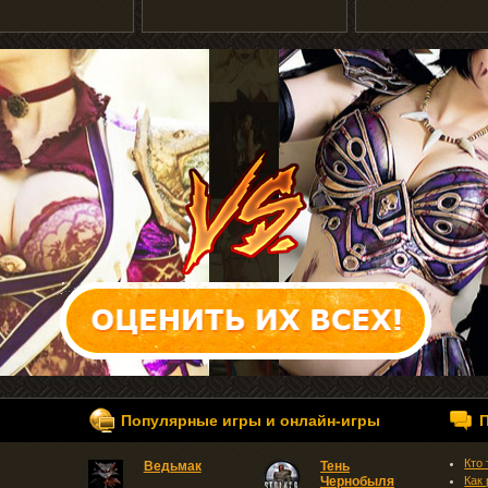
Популярные игры и онлайн-игры
Кто
Ведьмак
Тень
Чернобыля
Как