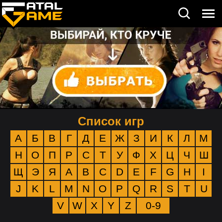
Список игр
А
Б
В
Г
Д
Е
Ж
З
И
К
Л
М
Н
О
П
Р
С
Т
У
Ф
Х
Ц
Ч
Ш
Щ
Э
Я
A
B
C
D
E
F
G
H
I
J
K
L
M
N
O
P
Q
R
S
T
U
V
W
X
Y
Z
0-9