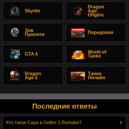
Dragon
Skyrim
Age:
Origins
Зов
Передовая
Припяти
World of
GTA 4
Tanks
Dragon
Танки
Age 2
Онлайн
Последние ответы
Кто такая Сира в Gothic 1 Remake?