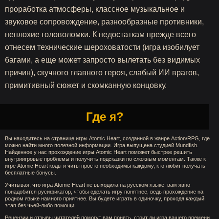
проработка атмосферы, классное музыкальное и
звуковое сопровождение, разнообразные противники,
неплохие головоломки. К недостаткам прежде всего
отнесем технические шероховатости (игра изобилует
багами, а еще может запросто вылетать без видимых
причин), скучного главного героя, слабый ИИ врагов,
примитивный сюжет и скомканную концовку.
Где я?
Вы находитесь на странице игры Atomic Heart, созданной в жанре Action/RPG, где
можно найти много полезной информации. Игра выпущена студией Mundfish.
Найденное у нас прохождение игры Atomic Heart поможет быстрее решить
внутриигровые проблемы и получить подсказки по сложным моментам. Также к
игре Atomic Heart коды и читы просто необходимы каждому, кто любит получать
бесплатные бонусы.
Учитывая, что игра Atomic Heart не выходила на русском языке, вам явно
понадобится русификатор, чтобы сделать игру понятнее, ведь прохождение на
родном языке намного приятнее. Вы будете играть в одиночку, проходя каждый
этап без чьей-либо помощи.
Рецензии и отзывы читателей помогут вам понять, стоит ли игра вашего времени.