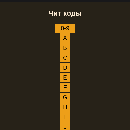
Чит коды
0-9
A
B
C
D
E
F
G
H
I
J