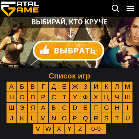
Список игр
А
Б
В
Г
Д
Е
Ж
З
И
К
Л
М
Н
О
П
Р
С
Т
У
Ф
Х
Ц
Ч
Ш
Щ
Э
Я
A
B
C
D
E
F
G
H
I
J
K
L
M
N
O
P
Q
R
S
T
U
V
W
X
Y
Z
0-9