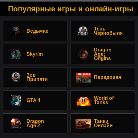
Популярные игры и онлайн-игры
Тень
Ведьмак
Чернобыля
Dragon
Skyrim
Age:
Origins
Зов
Передовая
Припяти
World of
GTA 4
Tanks
Dragon
Танки
Age 2
Онлайн