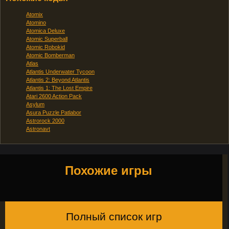
Atomix
Atomino
Atomica Deluxe
Atomic Superball
Atomic Robokid
Atomic Bomberman
Atlas
Atlantis Underwater Tycoon
Atlantis 2: Beyond Atlantis
Atlantis 1: The Lost Empire
Atari 2600 Action Pack
Asylum
Asura Puzzle Patlabor
Astrorock 2000
Astronavt
Похожие игры
Полный список игр