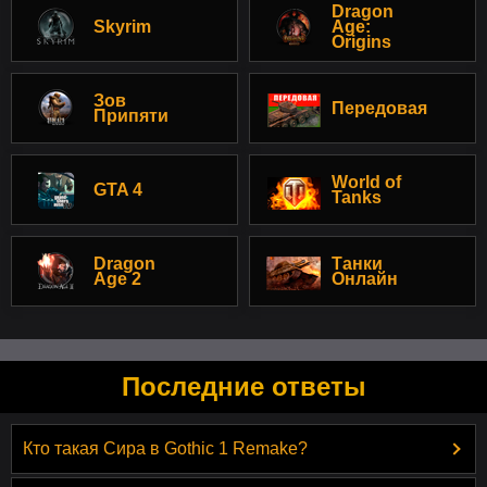
Dragon
Skyrim
Age:
Origins
Зов
Передовая
Припяти
World of
GTA 4
Tanks
Dragon
Танки
Age 2
Онлайн
Последние ответы
Кто такая Сира в Gothic 1 Remake?