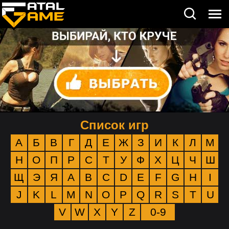
Список игр
А
Б
В
Г
Д
Е
Ж
З
И
К
Л
М
Н
О
П
Р
С
Т
У
Ф
Х
Ц
Ч
Ш
Щ
Э
Я
A
B
C
D
E
F
G
H
I
J
K
L
M
N
O
P
Q
R
S
T
U
V
W
X
Y
Z
0-9