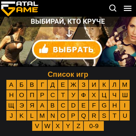
Список игр
А
Б
В
Г
Д
Е
Ж
З
И
К
Л
М
Н
О
П
Р
С
Т
У
Ф
Х
Ц
Ч
Ш
Щ
Э
Я
A
B
C
D
E
F
G
H
I
J
K
L
M
N
O
P
Q
R
S
T
U
V
W
X
Y
Z
0-9