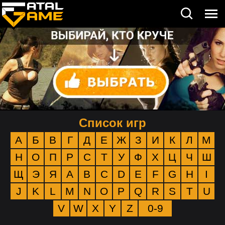
Список игр
А
Б
В
Г
Д
Е
Ж
З
И
К
Л
М
Н
О
П
Р
С
Т
У
Ф
Х
Ц
Ч
Ш
Щ
Э
Я
A
B
C
D
E
F
G
H
I
J
K
L
M
N
O
P
Q
R
S
T
U
V
W
X
Y
Z
0-9