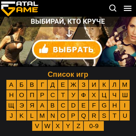
Список игр
А
Б
В
Г
Д
Е
Ж
З
И
К
Л
М
Н
О
П
Р
С
Т
У
Ф
Х
Ц
Ч
Ш
Щ
Э
Я
A
B
C
D
E
F
G
H
I
J
K
L
M
N
O
P
Q
R
S
T
U
V
W
X
Y
Z
0-9