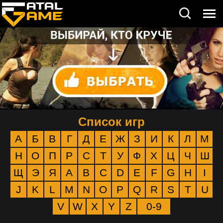
Список игр
А
Б
В
Г
Д
Е
Ж
З
И
К
Л
М
Н
О
П
Р
С
Т
У
Ф
Х
Ц
Ч
Ш
Щ
Э
Я
A
B
C
D
E
F
G
H
I
J
K
L
M
N
O
P
Q
R
S
T
U
V
W
X
Y
Z
0-9