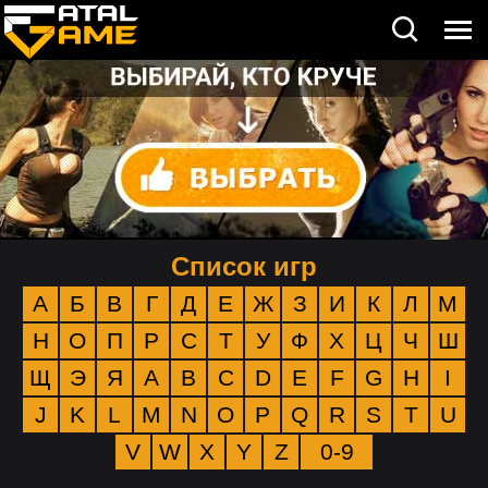
Список игр
А
Б
В
Г
Д
Е
Ж
З
И
К
Л
М
Н
О
П
Р
С
Т
У
Ф
Х
Ц
Ч
Ш
Щ
Э
Я
A
B
C
D
E
F
G
H
I
J
K
L
M
N
O
P
Q
R
S
T
U
V
W
X
Y
Z
0-9