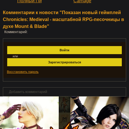
Полный Пи
Carnage
Комментарии к новости "Показан новый геймплей
Chronicles: Medieval - масштабной RPG-песочницы в
духе Mount & Blade"
Комментарий:
Войти
или
Зарегистрироваться
Восстановить пароль
Добавить комментарий