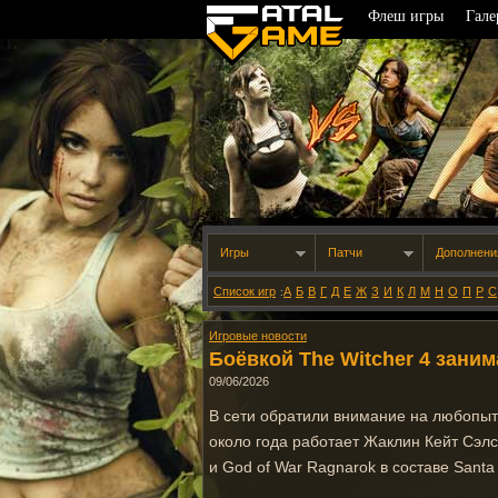
Флеш игры
Гале
Игры
Патчи
Дополнени
Список игр
А
Б
В
Г
Д
Е
Ж
З
И
К
Л
М
Н
О
П
Р
С
:
Игровые новости
Боёвкой The Witcher 4 заним
09/06/2026
В сети обратили внимание на любопыт
около года работает Жаклин Кейт Сэлс
и God of War Ragnarok в составе Santa 