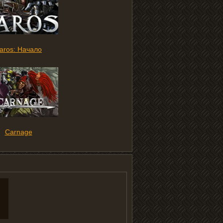
aros: Начало
Carnage