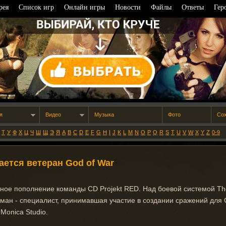
рея
Список игр
Онлайн игры
Новости
Файлы
Ответы
Гер
я
Видео
Музыка
Фото
Со
Т
У
Ф
Х
Ц
Ч
Ш
Щ
Э
Я
A
B
C
D
E
F
G
H
I
J
K
L
M
N
O
P
Q
R
S
T
U
V
W
X
Y
Z
0-9
ается ветеран God of War
ное пополнение команды CD Projekt RED. Над боевой системой The
ман - специалист, принимавшая участие в создании сражений для G
Monica Studio.