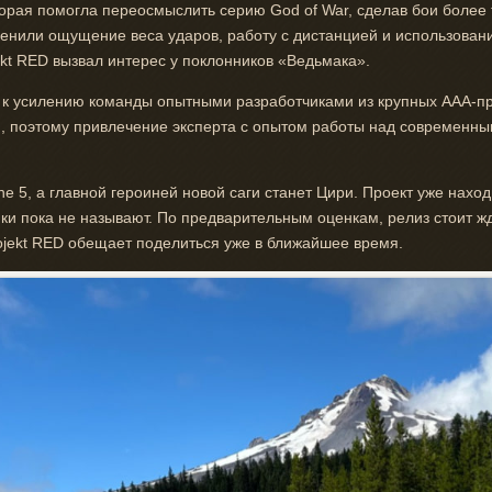
орая помогла переосмыслить серию God of War, сделав бои более 
енили ощущение веса ударов, работу с дистанцией и использован
ekt RED вызвал интерес у поклонников «Ведьмака».
 к усилению команды опытными разработчиками из крупных AAA-про
и, поэтому привлечение эксперта с опытом работы над современны
ine 5, а главной героиней новой саги станет Цири. Проект уже нахо
ки пока не называют. По предварительным оценкам, релиз стоит жд
jekt RED обещает поделиться уже в ближайшее время.