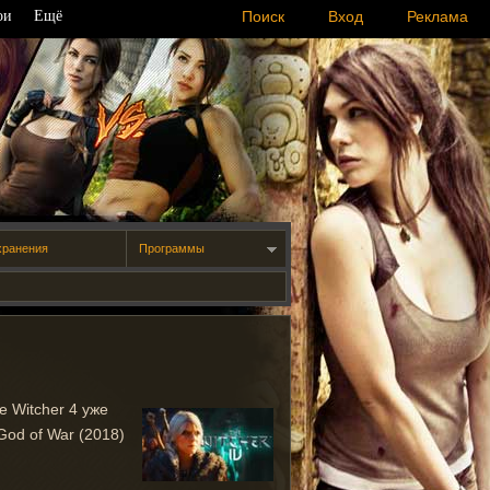
ои
Ещё
Поиск
Вход
Реклама
хранения
Программы
 Witcher 4 уже
od of War (2018)