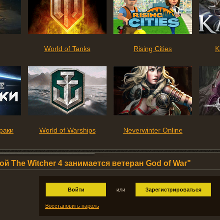
World of Tanks
Rising Cities
K
раки
World of Warships
Neverwinter Online
й The Witcher 4 занимается ветеран God of War"
Войти
или
Зарегистрироваться
Восстановить пароль