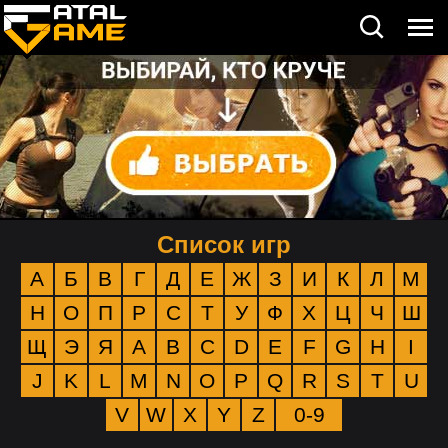
Список игр
А
Б
В
Г
Д
Е
Ж
З
И
К
Л
М
Н
О
П
Р
С
Т
У
Ф
Х
Ц
Ч
Ш
Щ
Э
Я
A
B
C
D
E
F
G
H
I
J
K
L
M
N
O
P
Q
R
S
T
U
V
W
X
Y
Z
0-9