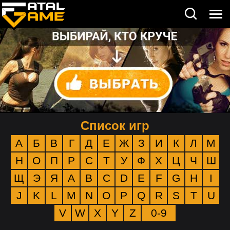
Список игр
А
Б
В
Г
Д
Е
Ж
З
И
К
Л
М
Н
О
П
Р
С
Т
У
Ф
Х
Ц
Ч
Ш
Щ
Э
Я
A
B
C
D
E
F
G
H
I
J
K
L
M
N
O
P
Q
R
S
T
U
V
W
X
Y
Z
0-9