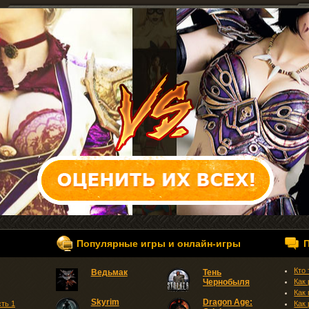
Популярные игры и онлайн-игры
Кто
Ведьмак
Тень
Чернобыля
Как
Как
Skyrim
Dragon Age:
сть 1
Как