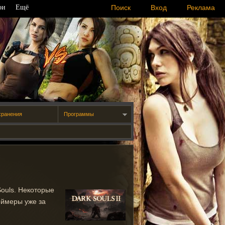
ои
Ещё
Поиск
Вход
Реклама
хранения
Программы
Souls. Некоторые
еймеры уже за