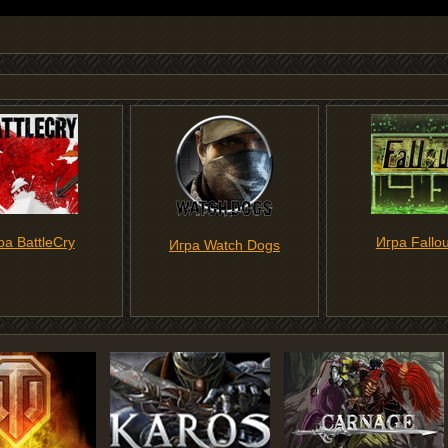
ра BattleCry
Игра Fallou
Игра Watch Dogs