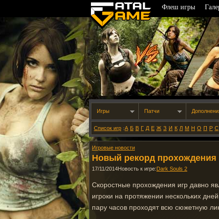
Флеш игры
Гале
Игры
Патчи
Дополнени
Список игр
А
Б
В
Г
Д
Е
Ж
З
И
К
Л
М
Н
О
П
Р
С
:
Игровые новости
Новый рекорд прохождения D
17/11/2014
Новость к игре:
Dark Souls 2
Скоростные прохождения игр давно явл
игроки на протяжении нескольких дней 
пару часов проходят всю сюжетную ли