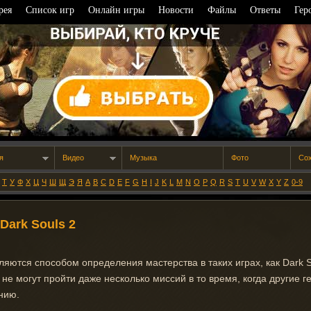
рея
Список игр
Онлайн игры
Новости
Файлы
Ответы
Гер
я
Видео
Музыка
Фото
Со
Т
У
Ф
Х
Ц
Ч
Ш
Щ
Э
Я
A
B
C
D
E
F
G
H
I
J
K
L
M
N
O
P
Q
R
S
T
U
V
W
X
Y
Z
0-9
ark Souls 2
яются способом определения мастерства в таких играх, как Dark 
не могут пройти даже несколько миссий в то время, когда другие г
нию.