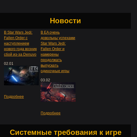
Новости
В Star Wars Jedi:
В EA очень
Fallen Order с
довольны успехами
наступлением
Star Wars Jedi:
нового года возник
Fallen Order и
сбой из-за Denuvo
намерены
продолжать
02.01
выпускать
одиночные игры
03.02
Подробнее
Подробнее
Системные требования к игре