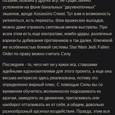
позаимствована у других игр: ее существенно
усложнили на фоне банальных "двухкнопочных"
экшенов, вроде Assassins Creed. Тут вам и возможность
уклоняться, есть перекаты, блок вражеских выпадов,
можно даже отражать световым мечом выстрелы. При
всем этом есть еще контратаки, комбо-удары, различные
варианты добивания противников и так далее. Ключевой
же особенностью боевой системы Star Wars Jedi: Fallen
Order по праву можно считать Силу.
Последняя - то, чего нет ни у каких игр, ставшими
идейными вдохновителями для этого проекта, а еще она
весьма интересно здесь реализована, потому это
определенно жирный плюс. С помощью Силы вы со
временем обучитесь молниеносно подскакивать ко
врагам, замедлять их движение, притаскивать или
наоборот отталкивать их от себя, в общем, довольно
разнообразный арсенал воздействия. Правда, этим все