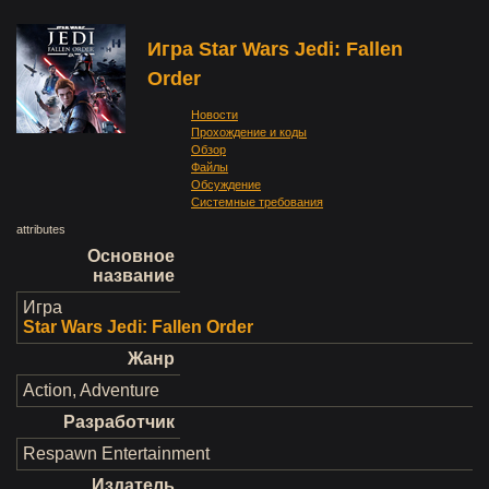
Игра Star Wars Jedi: Fallen
Order
Новости
Прохождение и коды
Обзор
Файлы
Обсуждение
Системные требования
attributes
Основное
название
Игра
Star Wars Jedi: Fallen Order
Жанр
Action, Adventure
Разработчик
Respawn Entertainment
Издатель