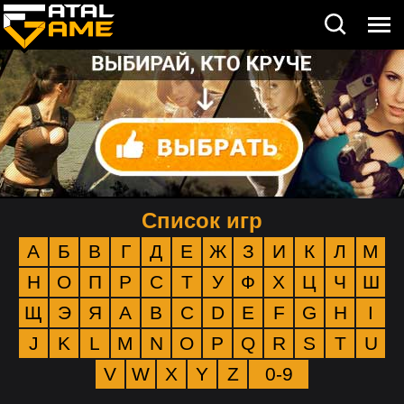
Список игр
А
Б
В
Г
Д
Е
Ж
З
И
К
Л
М
Н
О
П
Р
С
Т
У
Ф
Х
Ц
Ч
Ш
Щ
Э
Я
A
B
C
D
E
F
G
H
I
J
K
L
M
N
O
P
Q
R
S
T
U
V
W
X
Y
Z
0-9