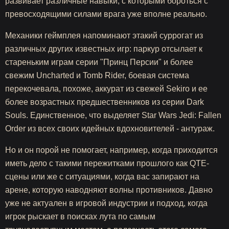
развивает различные навыки, с которыми бороться с
превосходящими силами врага уже вполне реально.
Механики геймплея напоминают этакий суррогат из
различных других известных игр: паркур отсылает к
стареньким играм серии "Принц Персии" и более
свежим Uncharted и Tomb Rider, боевая система
перекочевала, похоже, аккурат из свежей Sekiro и ее
более возрастных предшественников из серии Dark
Souls. Единственное, что выделяет Star Wars Jedi: Fallen
Order из всех своих идейных вдохновителей - антураж.
Но и он порой не помогает, например, когда приходится
иметь дело с такими пережитками прошлого как QTE-
сцены или же с ситуациями, когда вас запирают на
арене, которую наводняют волны противников. Давно
уже не актуален в игровой индустрии и подход, когда
игрок рыскает в поисках лута по самым