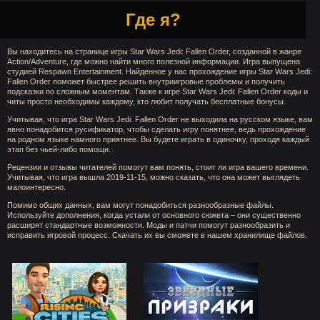
Где я?
Вы находитесь на странице игры Star Wars Jedi: Fallen Order, созданной в жанре
Action/Adventure, где можно найти много полезной информации. Игра выпущена
студией Respawn Entertainment. Найденное у нас прохождение игры Star Wars Jedi:
Fallen Order поможет быстрее решить внутриигровые проблемы и получить
подсказки по сложным моментам. Также к игре Star Wars Jedi: Fallen Order коды и
читы просто необходимы каждому, кто любит получать бесплатные бонусы.
Учитывая, что игра Star Wars Jedi: Fallen Order не выходила на русском языке, вам
явно понадобится русификатор, чтобы сделать игру понятнее, ведь прохождение
на родном языке намного приятнее. Вы будете играть в одиночку, проходя каждый
этап без чьей-либо помощи.
Рецензии и отзывы читателей помогут вам понять, стоит ли игра вашего времени.
Учитывая, что игра вышла 2019-11-15, можно сказать, что она может выглядеть
малоинтересно.
Помимо общих данных, вам могут понадобиться разнообразные файлы.
Используйте дополнения, когда устали от основного сюжета – они существенно
расширят стандартные возможности. Моды и патчи помогут разнообразить и
исправить игровой процесс. Скачать их вы сможете в нашем хранилище файлов.