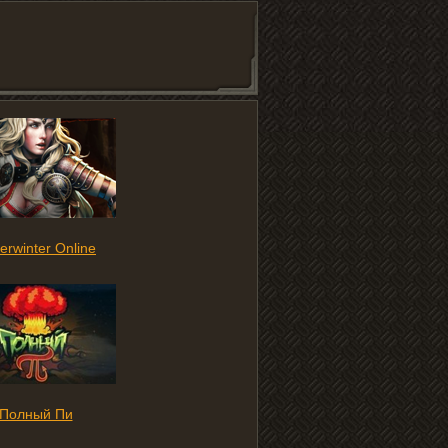
erwinter Online
Полный Пи