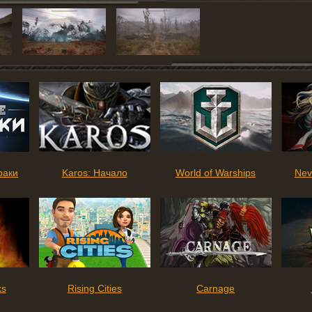
раки
Karos: Начало
World of Warships
Nev
ks
Rising Cities
Carnage