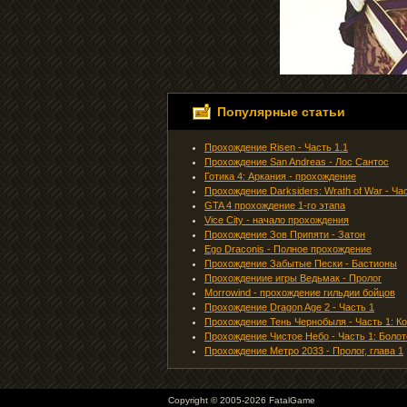
Популярные статьи
Прохождение Risen - Часть 1.1
Прохождение San Andreas - Лос Сантос
Готика 4: Аркания - прохождение
Прохождение Darksiders: Wrath of War - Ча
GTA 4 прохождение 1-го этапа
Vice City - начало прохождения
Прохождение Зов Припяти - Затон
Ego Draconis - Полное прохождение
Прохождение Забытые Пески - Бастионы
Прохождениие игры Ведьмак - Пролог
Morrowind - прохождение гильдии бойцов
Прохождение Dragon Age 2 - Часть 1
Прохождение Тень Чернобыля - Часть 1: К
Прохождение Чистое Небо - Часть 1: Болот
Прохождение Метро 2033 - Пролог, глава 1
Copyright © 2005-2026 FatalGame