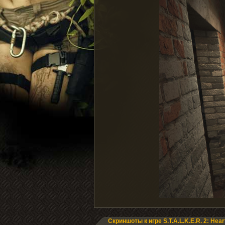
Скриншоты к игре S.T.A.L.K.E.R. 2: Hear