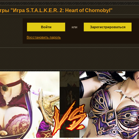
ы "Игра S.T.A.L.K.E.R. 2: Heart of Chornobyl"
Войти
или
Зарегистрироваться
Восстановить пароль