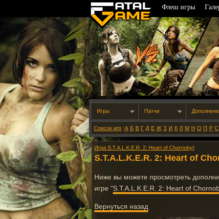
Флеш игры
Гале
Игры
Патчи
Дополнени
Список игр
А
Б
В
Г
Д
Е
Ж
З
И
К
Л
М
Н
О
П
Р
С
:
Игра S.T.A.L.K.E.R. 2: Heart of Chornobyl
:
S.T.A.L.K.E.R. 2: Heart of Ch
Ниже вы можете просмотреть дополн
игре "
S.T.A.L.K.E.R. 2: Heart of Chornob
Вернуться назад