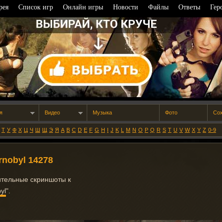
рея
Список игр
Онлайн игры
Новости
Файлы
Ответы
Гер
я
Видео
Музыка
Фото
Со
Т
У
Ф
Х
Ц
Ч
Ш
Щ
Э
Я
A
B
C
D
E
F
G
H
I
J
K
L
M
N
O
P
Q
R
S
T
U
V
W
X
Y
Z
0-9
ornobyl 14278
ительные скриншоты к
yl
".