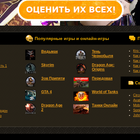
Популярные игры и онлайн-игры
Кто
Ведьмак
Тень
Чернобыля
Как
Как
Skyrim
Dragon Age:
сть 1
Как
Origins
Как
Зов Припяти
Передовая
С
GTA 4
World of Tanks
Circ
Avat
Dragon Age
Танки Онлайн
MobH
2
Soni
ордон
Joh
о