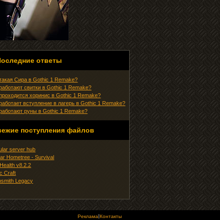
Последние ответы
 такая Сира в Gothic 1 Remake?
 работают свитки в Gothic 1 Remake?
 проходится хоринис в Gothic 1 Remake?
 работает вступление в лагерь в Gothic 1 Remake?
 работают руны в Gothic 1 Remake?
вежие поступления файлов
ular server hub
ar Hometree - Survival
ealth v8.2.2
c Craft
nsmith Legacy
|
Реклама
Контакты