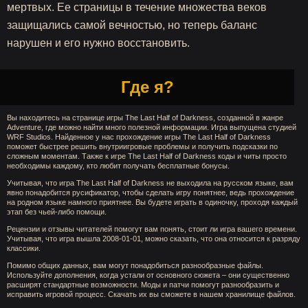
мертвых. Ее страницы в течение множества веков
защищались самой вечностью, но теперь баланс
нарушен и его нужно восстановить.
Где я?
Вы находитесь на странице игры The Last Half of Darkness, созданной в жанре
Adventure, где можно найти много полезной информации. Игра выпущена студией
WRF Studios. Найденное у нас прохождение игры The Last Half of Darkness
поможет быстрее решить внутриигровые проблемы и получить подсказки по
сложным моментам. Также к игре The Last Half of Darkness коды и читы просто
необходимы каждому, кто любит получать бесплатные бонусы.
Учитывая, что игра The Last Half of Darkness не выходила на русском языке, вам
явно понадобится русификатор, чтобы сделать игру понятнее, ведь прохождение
на родном языке намного приятнее. Вы будете играть в одиночку, проходя каждый
этап без чьей-либо помощи.
Рецензии и отзывы читателей помогут вам понять, стоит ли игра вашего времени.
Учитывая, что игра вышла 2008-01-01, можно сказать, что она относится к разряду
классики.
Помимо общих данных, вам могут понадобиться разнообразные файлы.
Используйте дополнения, когда устали от основного сюжета – они существенно
расширят стандартные возможности. Моды и патчи помогут разнообразить и
исправить игровой процесс. Скачать их вы сможете в нашем хранилище файлов.