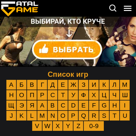
Список игр
А
Б
В
Г
Д
Е
Ж
З
И
К
Л
М
Н
О
П
Р
С
Т
У
Ф
Х
Ц
Ч
Ш
Щ
Э
Я
A
B
C
D
E
F
G
H
I
J
K
L
M
N
O
P
Q
R
S
T
U
V
W
X
Y
Z
0-9