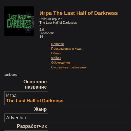
Игра The Last Half of Darkness
Рейтинг игры: "
The Last Half of Darkness
":
2.6
, голосов:
14
Новости
Прохождение и коды
Обзор
Файлы
Обсуждение
Системные требования
attributes
Основное
название
Игра
The Last Half of Darkness
Жанр
Adventure
Разработчик