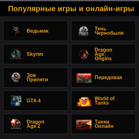
Популярные игры и онлайн-игры
Тень
Ведьмак
Чернобыля
Dragon
Skyrim
Age:
Origins
Зов
Передовая
Припяти
World of
GTA 4
Tanks
Dragon
Танки
Age 2
Онлайн