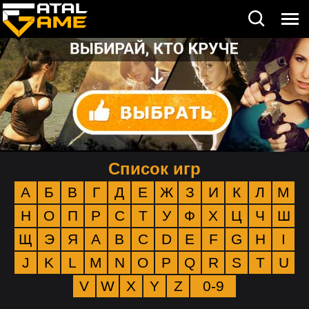
Список игр
А
Б
В
Г
Д
Е
Ж
З
И
К
Л
М
Н
О
П
Р
С
Т
У
Ф
Х
Ц
Ч
Ш
Щ
Э
Я
A
B
C
D
E
F
G
H
I
J
K
L
M
N
O
P
Q
R
S
T
U
V
W
X
Y
Z
0-9