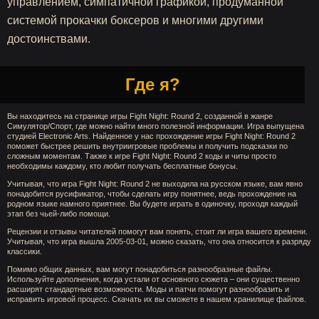
управлением, симпатичной графикой, продуманной
системой прокачки боксеров и многими другими
достоинствами.
Где я?
Вы находитесь на странице игры Fight Night: Round 2, созданной в жанре
Симулятор/Спорт, где можно найти много полезной информации. Игра выпущена
студией Electronic Arts. Найденное у нас прохождение игры Fight Night: Round 2
поможет быстрее решить внутриигровые проблемы и получить подсказки по
сложным моментам. Также к игре Fight Night: Round 2 коды и читы просто
необходимы каждому, кто любит получать бесплатные бонусы.
Учитывая, что игра Fight Night: Round 2 не выходила на русском языке, вам явно
понадобится русификатор, чтобы сделать игру понятнее, ведь прохождение на
родном языке намного приятнее. Вы будете играть в одиночку, проходя каждый
этап без чьей-либо помощи.
Рецензии и отзывы читателей помогут вам понять, стоит ли игра вашего времени.
Учитывая, что игра вышла 2005-03-01, можно сказать, что она относится к разряду
классики.
Помимо общих данных, вам могут понадобиться разнообразные файлы.
Используйте дополнения, когда устали от основного сюжета – они существенно
расширят стандартные возможности. Моды и патчи помогут разнообразить и
исправить игровой процесс. Скачать их вы сможете в нашем хранилище файлов.