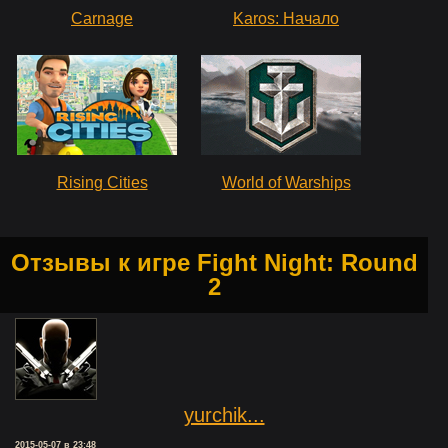
Carnage
Karos: Начало
Rising Cities
World of Warships
Отзывы к игре Fight Night: Round
2
yurchik...
2015-05-07 в 23:48