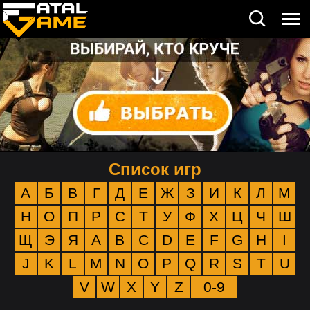
Список игр
А
Б
В
Г
Д
Е
Ж
З
И
К
Л
М
Н
О
П
Р
С
Т
У
Ф
Х
Ц
Ч
Ш
Щ
Э
Я
A
B
C
D
E
F
G
H
I
J
K
L
M
N
O
P
Q
R
S
T
U
V
W
X
Y
Z
0-9