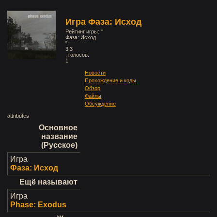
Игра Фаза: Исход
Рейтинг игры: "
Фаза: Исход
":
3.3
, голосов:
1
Новости
Прохождение и коды
Обзор
Файлы
Обсуждение
attributes
Основное
название
(Русское)
Игра
Фаза: Исход
Ещё называют
Игра
Phase: Exodus