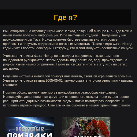
Где я?
Вы находитесь на странице игры Фаза: Исход, созданной в жанре RPG, где можно
найти много полезной информации. Игра выпущена студией . Найденное у нас
прохождение игры Фаза: Исход поможет быстрее решить внутриигровые
проблемы и получить подсказки по сложным моментам. Также к игре Фаза: Исход
коды и читы просто необходимы каждому, кто любит получать бесплатные бонусы.
Учитывая, что игра Фаза: Исход не выходила на русском языке, вам явно
понадобится русификатор, чтобы сделать игру понятнее, ведь прохождение на
родном языке намного приятнее. Также вы сможете играть в эту игру по сети с
друзьями.
Рецензии и отзывы читателей помогут вам понять, стоит ли игра вашего времени.
Учитывая, что игра вышла 2005-05-01, можно сказать, что она относится к разряду
классики.
Помимо общих данных, вам могут понадобиться разнообразные файлы.
Используйте дополнения, когда устали от основного сюжета – они существенно
расширят стандартные возможности. Моды и патчи помогут разнообразить и
исправить игровой процесс. Скачать их вы сможете в нашем хранилище файлов.