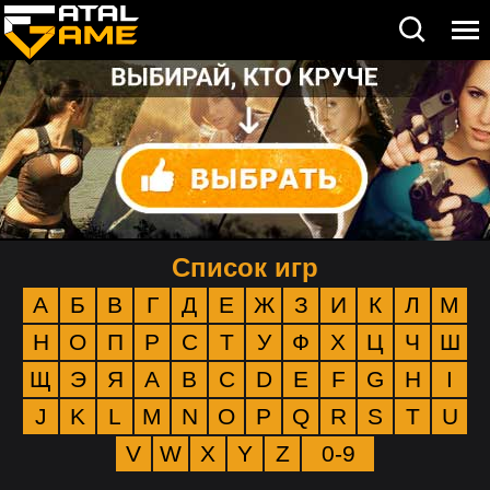
Список игр
А
Б
В
Г
Д
Е
Ж
З
И
К
Л
М
Н
О
П
Р
С
Т
У
Ф
Х
Ц
Ч
Ш
Щ
Э
Я
A
B
C
D
E
F
G
H
I
J
K
L
M
N
O
P
Q
R
S
T
U
V
W
X
Y
Z
0-9