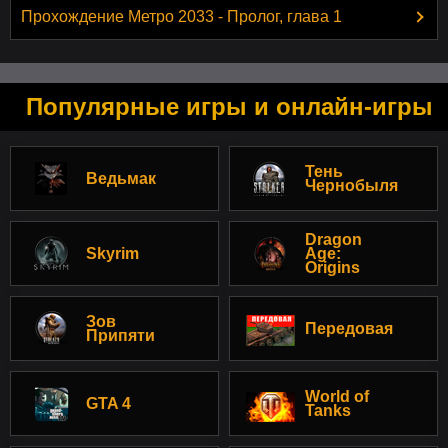
Прохождение Метро 2033 - Пролог, глава 1
Популярные игры и онлайн-игры
Тень
Ведьмак
Чернобыля
Dragon
Skyrim
Age:
Origins
Зов
Передовая
Припяти
World of
GTA 4
Tanks