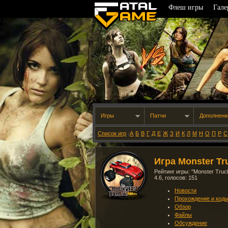
Флеш игры
Гале
Игры
Патчи
Дополнени
Список игр
А
Б
В
Г
Д
Е
Ж
З
И
К
Л
М
Н
О
П
Р
С
:
Игра Monster Tr
Рейтинг игры: "
Monster Truck
4.6
, голосов:
151
Новости
Прохождение и код
Обзор
Файлы
Обсуждение