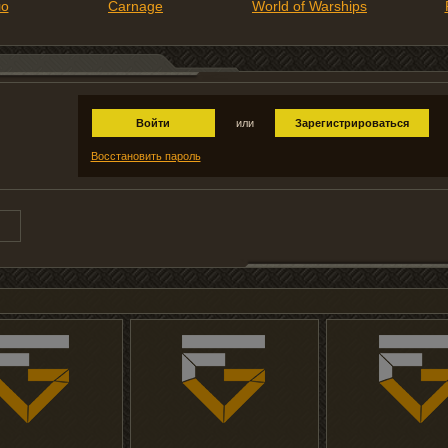
ло
Carnage
World of Warships
Войти
или
Зарегистрироваться
Восстановить пароль