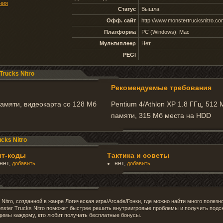
ния
Статус
Вышла
Офф. сайт
http://www.monstertrucksnitro.co
Платформа
PC (Windows), Mac
Мультиплеер
Нет
PEGI
rucks Nitro
Рекомендуемые требования
памяти, видеокарта со 128 Мб
Pentium 4/Athlon XP 1.8 ГГц, 512
памяти, 315 Мб места на HDD
cks Nitro
ит-коды
Тактика и советы
нет,
нет,
добавить
добавить
 Nitro, созданной в жанре Логическая игра/Arcade/Гонки, где можно найти много поле
nster Trucks Nitro поможет быстрее решить внутриигровые проблемы и получить подс
одимы каждому, кто любит получать бесплатные бонусы.