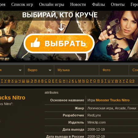
рея
Список игр
Онлайн игры
Новости
Файлы
Ответы
Гер
я
Видео
Музыка
Фото
Со
Т
У
Ф
Х
Ц
Ч
Ш
Щ
Э
Я
A
B
C
D
E
F
G
H
I
J
K
L
M
N
O
P
Q
R
S
T
U
V
W
X
Y
Z
0-9
attributes
ucks Nitro
Основное название
Игра
Monster Trucks Nitro
s Nitro
":
Жанр
Логическая игра, Arcade, Гонки
Разработчик
RedLynx
ы
Издатель
Miniclip.com
Дата выхода
2008-12-19
Дата выхода в России
2008-12-19