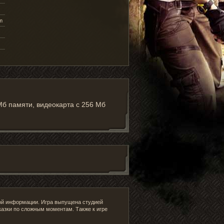
m
 Мб памяти, видеокарта с 256 Мб
зной информации. Игра выпущена студией
казки по сложным моментам. Также к игре