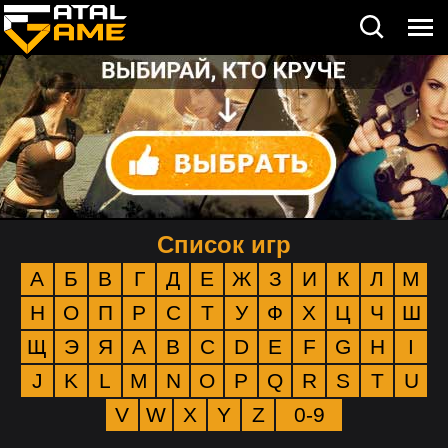
Список игр
А
Б
В
Г
Д
Е
Ж
З
И
К
Л
М
Н
О
П
Р
С
Т
У
Ф
Х
Ц
Ч
Ш
Щ
Э
Я
A
B
C
D
E
F
G
H
I
J
K
L
M
N
O
P
Q
R
S
T
U
V
W
X
Y
Z
0-9