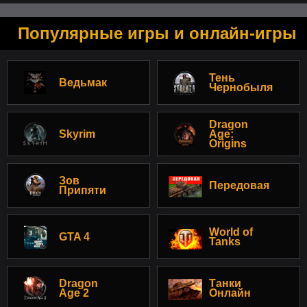
Популярные игры и онлайн-игры
Тень
Ведьмак
Чернобыля
Dragon
Skyrim
Age:
Origins
Зов
Передовая
Припяти
World of
GTA 4
Tanks
Dragon
Танки
Age 2
Онлайн