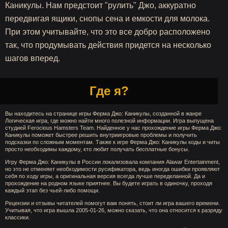
Каникулы. Нам предстоит "рулить" Джо, аккуратно
передвигая ящики, снопы сена и емкости для молока.
При этом учитывайте, что это все добро расположено
так, что продумывать действия придется на несколько
шагов вперед.
Где я?
Вы находитесь на странице игры Ферма Джо: Каникулы, созданной в жанре
Логическая игра, где можно найти много полезной информации. Игра выпущена
студией Ferocious Hamsters Team. Найденное у нас прохождение игры Ферма Джо:
Каникулы поможет быстрее решить внутриигровые проблемы и получить
подсказки по сложным моментам. Также к игре Ферма Джо: Каникулы коды и читы
просто необходимы каждому, кто любит получать бесплатные бонусы.
Игру Ферма Джо: Каникулы в России локализовала компания Alawar Entertainment,
но это не отменяет необходимости русификатора, ведь иногда ошибки проявляют
себя по ходу игры, а оригинальная версия всегда лучше переделанной. Да и
прохождение на родном языке приятнее. Вы будете играть в одиночку, проходя
каждый этап без чьей-либо помощи.
Рецензии и отзывы читателей помогут вам понять, стоит ли игра вашего времени.
Учитывая, что игра вышла 2005-01-26, можно сказать, что она относится к разряду
классики.