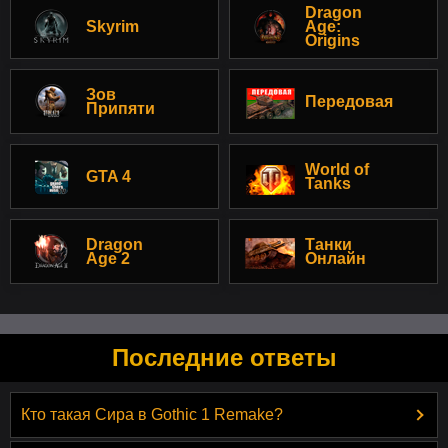
Dragon
Skyrim
Age:
Origins
Зов
Передовая
Припяти
World of
GTA 4
Tanks
Dragon
Танки
Age 2
Онлайн
Последние ответы
Кто такая Сира в Gothic 1 Remake?