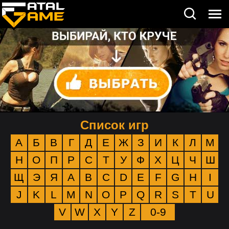
Список игр
А
Б
В
Г
Д
Е
Ж
З
И
К
Л
М
Н
О
П
Р
С
Т
У
Ф
Х
Ц
Ч
Ш
Щ
Э
Я
A
B
C
D
E
F
G
H
I
J
K
L
M
N
O
P
Q
R
S
T
U
V
W
X
Y
Z
0-9