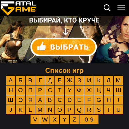
Список игр
А
Б
В
Г
Д
Е
Ж
З
И
К
Л
М
Н
О
П
Р
С
Т
У
Ф
Х
Ц
Ч
Ш
Щ
Э
Я
A
B
C
D
E
F
G
H
I
J
K
L
M
N
O
P
Q
R
S
T
U
V
W
X
Y
Z
0-9