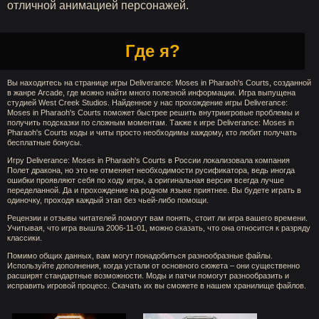
отличной анимацией персонажей.
Где я?
Вы находитесь на странице игры Deliverance: Moses in Pharaoh's Courts, созданной
в жанре Arcade, где можно найти много полезной информации. Игра выпущена
студией West Creek Studios. Найденное у нас прохождение игры Deliverance:
Moses in Pharaoh's Courts поможет быстрее решить внутриигровые проблемы и
получить подсказки по сложным моментам. Также к игре Deliverance: Moses in
Pharaoh's Courts коды и читы просто необходимы каждому, кто любит получать
бесплатные бонусы.
Игру Deliverance: Moses in Pharaoh's Courts в России локализовала компания
Полет дракона, но это не отменяет необходимости русификатора, ведь иногда
ошибки проявляют себя по ходу игры, а оригинальная версия всегда лучше
переделанной. Да и прохождение на родном языке приятнее. Вы будете играть в
одиночку, проходя каждый этап без чьей-либо помощи.
Рецензии и отзывы читателей помогут вам понять, стоит ли игра вашего времени.
Учитывая, что игра вышла 2006-11-01, можно сказать, что она относится к разряду
классики.
Помимо общих данных, вам могут понадобиться разнообразные файлы.
Используйте дополнения, когда устали от основного сюжета – они существенно
расширят стандартные возможности. Моды и патчи помогут разнообразить и
исправить игровой процесс. Скачать их вы сможете в нашем хранилище файлов.