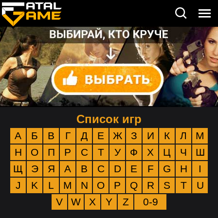
Список игр
А
Б
В
Г
Д
Е
Ж
З
И
К
Л
М
Н
О
П
Р
С
Т
У
Ф
Х
Ц
Ч
Ш
Щ
Э
Я
A
B
C
D
E
F
G
H
I
J
K
L
M
N
O
P
Q
R
S
T
U
V
W
X
Y
Z
0-9