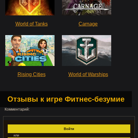
World of Tanks
Carnage
Rising Cities
World of Warships
Отзывы к игре Фитнес-безумие
Комментарий:
Войти
или