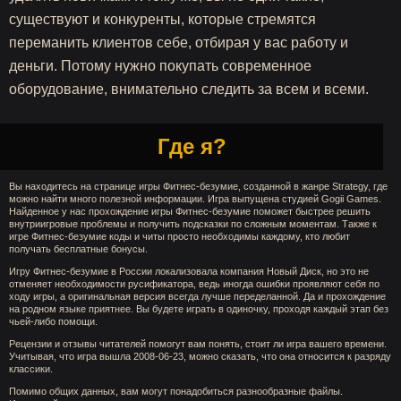
существуют и конкуренты, которые стремятся
переманить клиентов себе, отбирая у вас работу и
деньги. Потому нужно покупать современное
оборудование, внимательно следить за всем и всеми.
Где я?
Вы находитесь на странице игры Фитнес-безумие, созданной в жанре Strategy, где
можно найти много полезной информации. Игра выпущена студией Gogii Games.
Найденное у нас прохождение игры Фитнес-безумие поможет быстрее решить
внутриигровые проблемы и получить подсказки по сложным моментам. Также к
игре Фитнес-безумие коды и читы просто необходимы каждому, кто любит
получать бесплатные бонусы.
Игру Фитнес-безумие в России локализовала компания Новый Диск, но это не
отменяет необходимости русификатора, ведь иногда ошибки проявляют себя по
ходу игры, а оригинальная версия всегда лучше переделанной. Да и прохождение
на родном языке приятнее. Вы будете играть в одиночку, проходя каждый этап без
чьей-либо помощи.
Рецензии и отзывы читателей помогут вам понять, стоит ли игра вашего времени.
Учитывая, что игра вышла 2008-06-23, можно сказать, что она относится к разряду
классики.
Помимо общих данных, вам могут понадобиться разнообразные файлы.