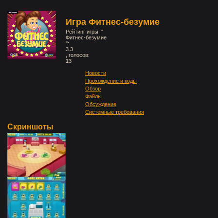
Игра Фитнес-безумие
Рейтинг игры: "
Фитнес-безумие
":
3.3
, голосов:
13
Новости
Прохождение и коды
Обзор
Файлы
Обсуждение
Системные требования
Скриншоты