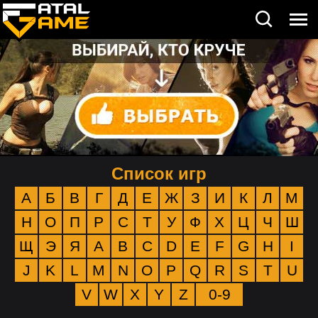
Список игр
А
Б
В
Г
Д
Е
Ж
З
И
К
Л
М
Н
О
П
Р
С
Т
У
Ф
Х
Ц
Ч
Ш
Щ
Э
Я
A
B
C
D
E
F
G
H
I
J
K
L
M
N
O
P
Q
R
S
T
U
V
W
X
Y
Z
0-9