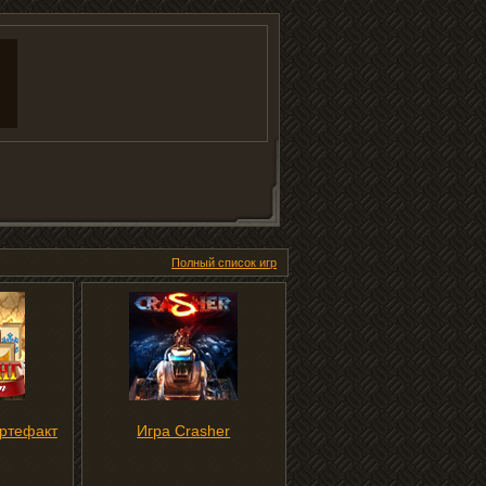
Полный список игр
ртефакт
Игра Crasher