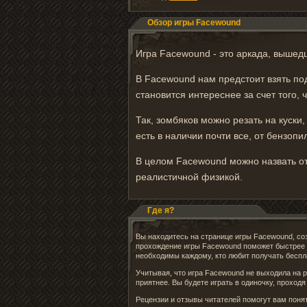
Обзор игры Facewound
Игра Facewound - это аркада, вышедш
В Facewound нам предстоит взять по
становится интереснее за счет того,
Так, зомбяков можно резать на куски,
есть в наличии почти все, от бензопи
В целом Facewound можно назвать о
реалистичной физикой.
Где я?
Вы находитесь на странице игры Facewound, со
прохождение игры Facewound поможет быстрее 
необходимы каждому, кто любит получать бесп
Учитывая, что игра Facewound не выходила на 
приятнее. Вы будете играть в одиночку, проход
Рецензии и отзывы читателей помогут вам понять