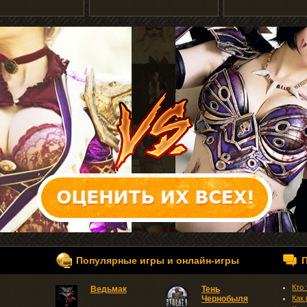
Популярные игры и онлайн-игры
Кто
Ведьмак
Тень
Чернобыля
Как