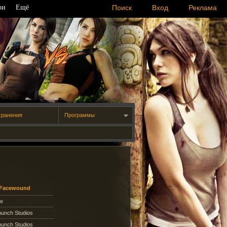
ои
Ещё
Поиск
Вход
Реклама
хранения
Программы
Facewound
de
unch Studios
unch Studios