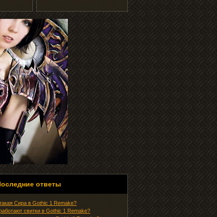
Последние ответы
 такая Сира в Gothic 1 Remake?
 работают свитки в Gothic 1 Remake?