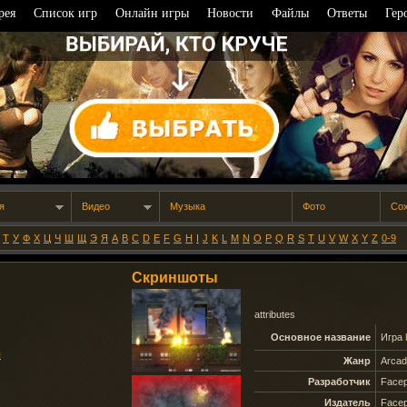
рея
Список игр
Онлайн игры
Новости
Файлы
Ответы
Гер
я
Видео
Музыка
Фото
Со
Т
У
Ф
Х
Ц
Ч
Ш
Щ
Э
Я
A
B
C
D
E
F
G
H
I
J
K
L
M
N
O
P
Q
R
S
T
U
V
W
X
Y
Z
0-9
Скриншоты
d
attributes
Основное название
Игра
ы
Жанр
Arca
Разработчик
Facep
Издатель
Facep