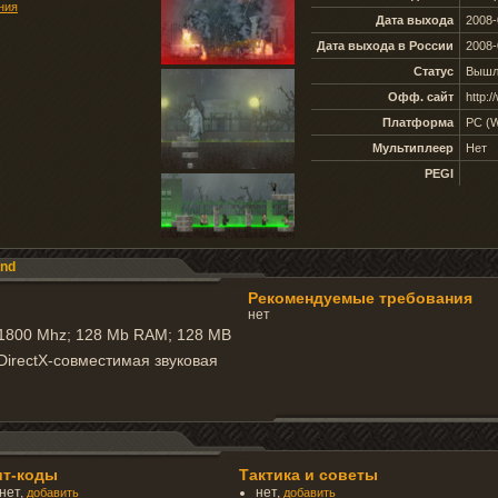
ния
Дата выхода
2008-
Дата выхода в России
2008-
Статус
Вышл
Офф. сайт
http:
Платформа
PC (
Мультиплеер
Нет
PEGI
und
Рекомендуемые требования
нет
m 1800 Mhz; 128 Mb RAM; 128 MB
DirectX-совместимая звуковая
ит-коды
Тактика и советы
нет,
нет,
добавить
добавить