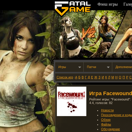
Флеш игры
Гале
Игры
Патчи
Дополнени
Список игр
А
Б
В
Г
Д
Е
Ж
З
И
К
Л
М
Н
О
П
Р
С
:
Игра Facewoun
Рейтинг игры: "
Facewound
":
4.4
, голосов:
82
Новости
Прохождение и код
Обзор
Файлы
Обсуждение