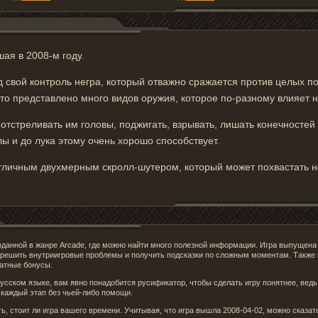
ая в 2008-м году.
д свой контроль негра, который отважно сражается против целых п
 что представлено много видов оружия, которое по-разному влияет н
 отстреливать им головы, поджигать, взрывать, лишать конечностей
лы и до лука этому очень хорошо способствует.
тличным двухмерным скролл-шутером, который может похвастать н
зданной в жанре Arcade, где можно найти много полезной информации. Игра выпущена 
решить внутриигровые проблемы и получить подсказки по сложным моментам. Также к
латные бонусы.
русском языке, вам явно понадобится русификатор, чтобы сделать игру понятнее, вед
я каждый этап без чьей-либо помощи.
, стоит ли игра вашего времени. Учитывая, что игра вышла 2008-04-02, можно сказать