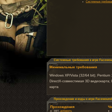
Системные требова
Системные требования к игре Facewo
Минимальные требования
Windows XP/Vista (32/64 bit); Pentiu
DirectX-совместимая 3D видеокарта; 
карта
Прохождение и коды к игре Facewound
Прохождения
Ч
нет,
добавить