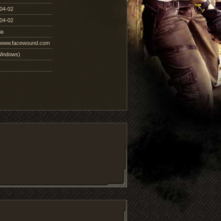
04-02
04-02
а
//www.facewound.com
Windows)