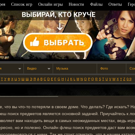
рея
Список игр
Онлайн игры
Новости
Файлы
Ответы
Гер
я
Видео
Музыка
Фото
Со
Т
У
Ф
Х
Ц
Ч
Ш
Щ
Э
Я
A
B
C
D
E
F
G
H
I
J
K
L
M
N
O
P
Q
R
S
T
U
V
W
X
Y
Z
0-9
е, что вы что-то потеряли в своем доме. Что делать? Где искать? На
еш поиск предметов является основной задачей. Приучайтесь к л
зволяет вам находить вещи в самых неожиданных местах, ведь игр
ересно, но и полезно. Онлайн флеш поиск предметов даст вам во
посоревноваться с ними. Так же стоит отметить, что в нашем ката