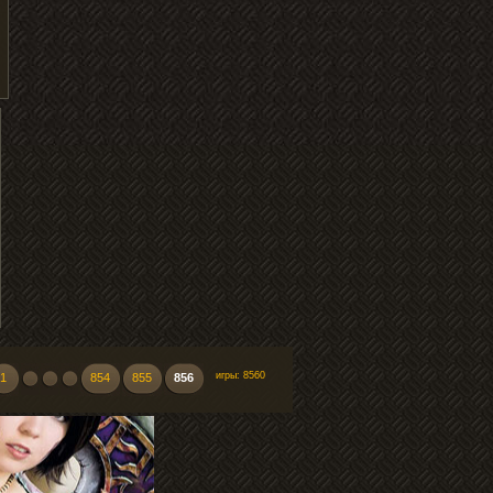
игры: 8560
1
854
855
856