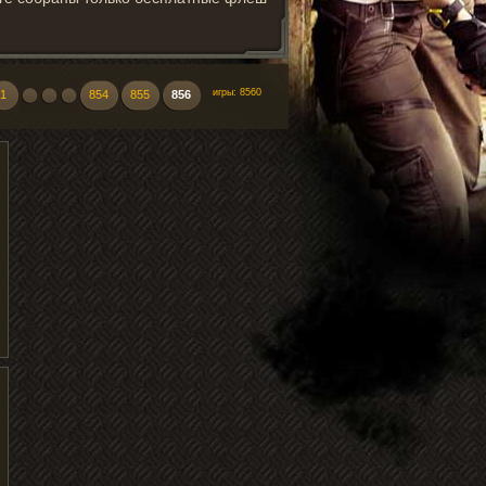
игры: 8560
1
854
855
856