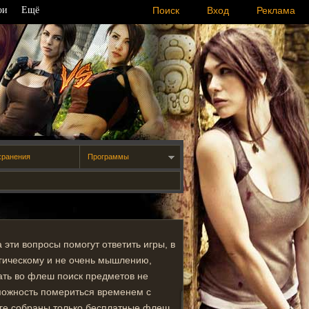
ои
Ещё
Поиск
Вход
Реклама
хранения
Программы
 эти вопросы помогут ответить игры, в
огическому и не очень мышлению,
ать во флеш поиск предметов не
зможность помериться временем с
логе собраны только бесплатные флеш