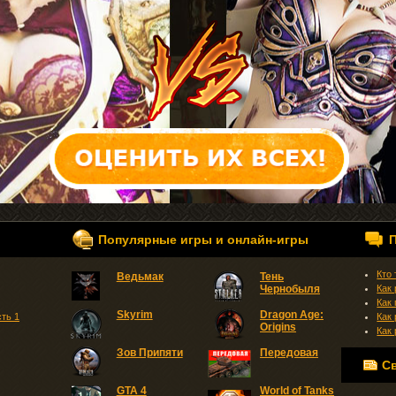
Популярные игры и онлайн-игры
Кто
Ведьмак
Тень
Чернобыля
Как
Как
Skyrim
Dragon Age:
сть 1
Как
Origins
Как
Зов Припяти
Передовая
С
GTA 4
World of Tanks