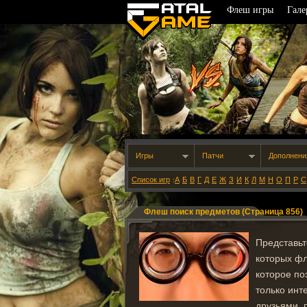
Флеш игры
Гале
Игры
Патчи
Дополнени
Список игр
А
Б
В
Г
Д
Е
Ж
З
И
К
Л
М
Н
О
П
Р
С
:
Флеш поиск предметов (Страница 856)
Представьт
которых фл
которое по
только инт
друзьями, 