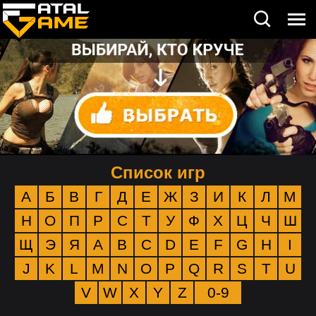
Список игр
А
Б
В
Г
Д
Е
Ж
З
И
К
Л
М
Н
О
П
Р
С
Т
У
Ф
Х
Ц
Ч
Ш
Щ
Э
Я
A
B
C
D
E
F
G
H
I
J
K
L
M
N
O
P
Q
R
S
T
U
V
W
X
Y
Z
0-9