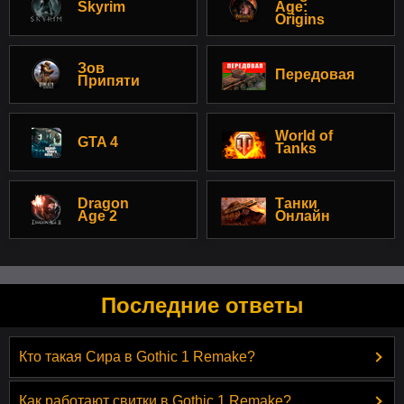
Skyrim
Age:
Origins
Зов
Передовая
Припяти
World of
GTA 4
Tanks
Dragon
Танки
Age 2
Онлайн
Последние ответы
Кто такая Сира в Gothic 1 Remake?
Как работают свитки в Gothic 1 Remake?